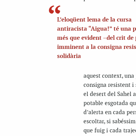
L’eloqüent lema de la cursa
antiracista “Aigua!” té una 
més que evident –del crit de 
imminent a la consigna resis
solidària
aquest context, una 
consigna resistent i 
el desert del Sahel 
potable esgotada que
d’alerta en cada per
escoltar, si sabéssi
que fuig i cada traje