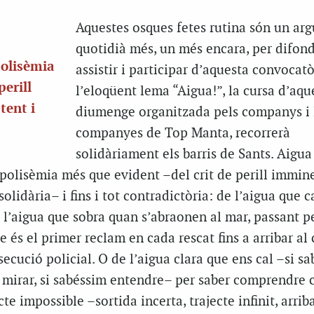
Aquestes osques fetes rutina són un ar
quotidià més, un més encara, per difond
polisèmia
assistir i participar d’aquesta convocatò
perill
l’eloqüent lema “Aigua!”, la cursa d’aqu
tent i
diumenge organitzada pels companys i 
companyes de Top Manta, recorrerà
solidàriament els barris de Sants. Aigua 
polisèmia més que evident –del crit de perill immine
solidària– i fins i tot contradictòria: de l’aigua que c
a l’aigua que sobra quan s’abraonen al mar, passant pe
 és el primer reclam en cada rescat fins a arribar al c
secució policial. O de l’aigua clara que ens cal –si s
m mirar, si sabéssim entendre– per saber comprendre 
cte impossible –sortida incerta, trajecte infinit, arrib