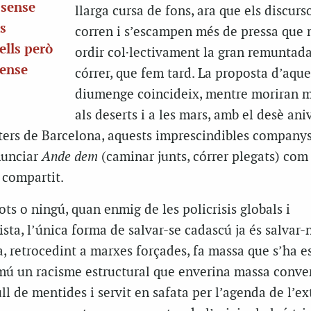
 sense
llarga cursa de fons, ara que els discurs
ls
corren i s’escampen més de pressa que 
ells però
ordir col·lectivament la gran remuntada.
sense
córrer, que fem tard. La proposta d’aque
diumenge coincideix, mentre moriran m
als deserts i a les mars, amb el desè ani
ters de Barcelona, aquests imprescindibles company
nunciar
Ande dem
(caminar junts, córrer plegats) com
 compartit.
ts o ningú, quan enmig de les policrisis globals i
ista, l’única forma de salvar-se cadascú ja és salvar-
, retrocedint a marxes forçades, fa massa que s’ha e
omú un racisme estructural que enverina massa conver
ull de mentides i servit en safata per l’agenda de l’e