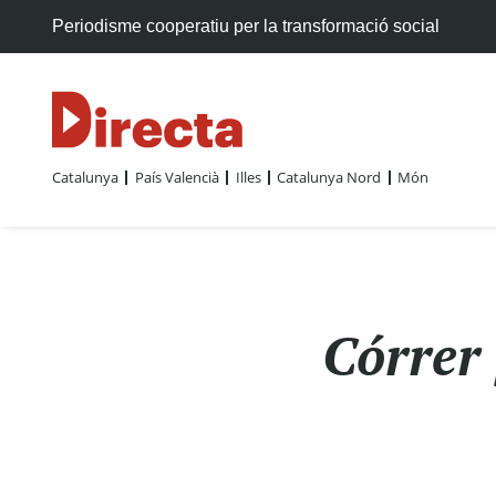
Periodisme cooperatiu per la transformació social
Catalunya
País Valencià
Illes
Catalunya Nord
Món
Córrer 