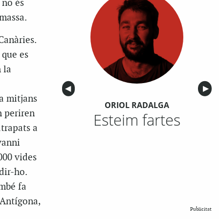
 no és
 massa.
Canàries.
 que es
 la
Anterior
◀︎
Sigu
▶︎
a mitjans
ORIOL RADALGA
n periren
Esteim fartes
atrapats a
vanni
000 vides
dir-ho.
ambé fa
 Antígona,
Publicitat