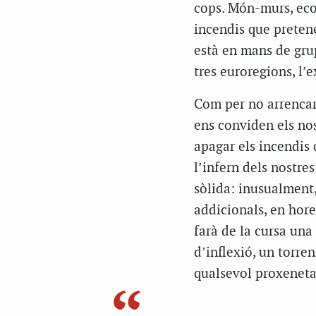
cops. Món-murs, econ
incendis que preten
està en mans de grup
tres euroregions, l’
Com per no arrencar
ens conviden els nos
apagar els incendis 
l’infern dels nostre
sòlida: inusualment,
addicionals, en hor
farà de la cursa una
d’inflexió, un torren
qualsevol proxeneta 