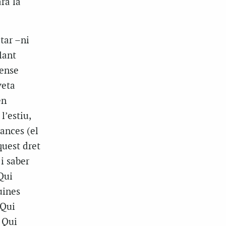
rà la
tar –ni
lant
sense
veta
en
l’estiu,
ances (el
quest dret
 i saber
Qui
uines
 Qui
? Qui