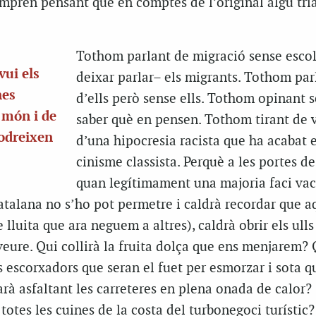
mpren pensant que en comptes de l’original algú tria
Tothom parlant de migració sense escol
vui els
deixar parlar– els migrants. Tothom par
nes
d’ells però sense ells. Tothom opinant 
e món i de
saber què en pensen. Tothom tirant de 
nodreixen
d’una hipocresia racista que ha acabat 
cinisme classista. Perquè a les portes de 
quan legítimament una majoria faci vac
atalana no s’ho pot permetre i caldrà recordar que a
lluita que ara neguem a altres), caldrà obrir els ulls
 veure. Qui collirà la fruita dolça que ens menjarem? 
ls escorxadors que seran el fuet per esmorzar i sota q
rà asfaltant les carreteres en plena onada de calor?
 totes les cuines de la costa del turbonegoci turístic