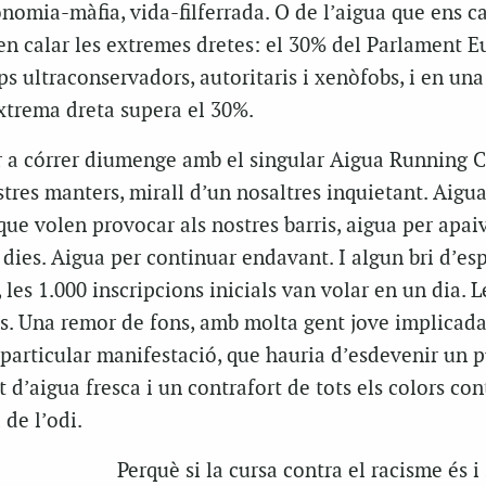
omia-màfia, vida-filferrada. O de l’aigua que ens ca
en calar les extremes dretes: el 30% del Parlament E
s ultraconservadors, autoritaris i xenòfobs, i en un
extrema dreta supera el 30%.
 a córrer diumenge amb el singular Aigua Running C
tres manters, mirall d’un nosaltres inquietant. Aigua
que volen provocar als nostres barris, aigua per apai
s dies. Aigua per continuar endavant. I algun bri d’es
 les 1.000 inscripcions inicials van volar en un dia. L
es. Una remor de fons, amb molta gent jove implicada
 particular manifestació, que hauria d’esdevenir un 
t d’aigua fresca i un contrafort de tots els colors con
de l’odi.
Perquè si la cursa contra el racisme és i