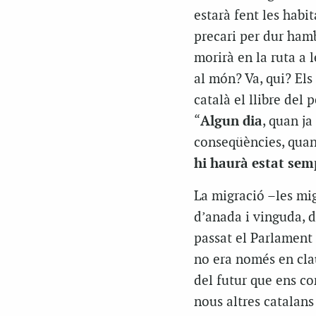
estarà fent les habi
precari per dur hamb
morirà en la ruta a 
al món? Va, qui? Els
català el llibre del
“
Algun dia
, quan ja
conseqüències, quan 
hi haurà estat sem
La migració –les mig
d’anada i vinguda, d’
passat el Parlament
no era només en clau
del futur que ens co
nous altres catalans