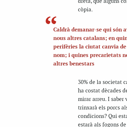
dreta, que alguns co
còpia.
Caldrà demanar-se qui són a
nous altres catalans; en qui
perifèries la ciutat canvia d
nom; i quines precarietats 
altres benestars
30% de la societat c
ha costat dècades de 
mirar arreu. I saber
trinxarà els porcs a
condicions? Qui esta
estarà als fogons de