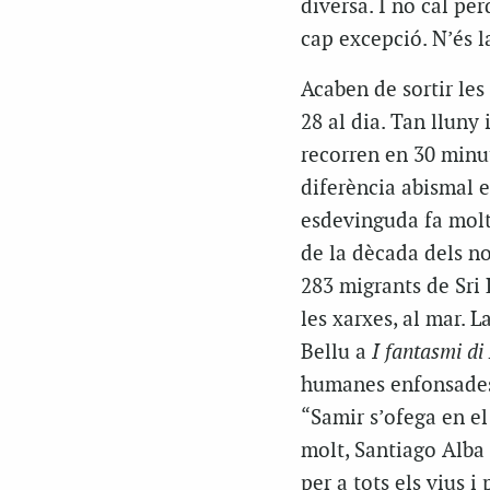
diversa. I no cal pe
cap excepció. N’és 
Acaben de sortir les
28 al dia. Tan lluny
recorren en 30 minu
diferència abismal e
esdevinguda fa molt
de la dècada dels no
283 migrants de Sri 
les xarxes, al mar. L
Bellu a
I fantasmi di
humanes enfonsades.
“Samir s’ofega en el
molt, Santiago Alba 
per a tots els vius i 