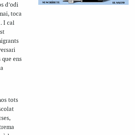
os d’odi
mai, toca
 I cal
st
igrants
versari
s que ens
 a
nos tots
scolat
ses,
xtrema