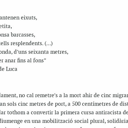
mantenen eixuts,
etita,
onsa barcasses,
xells resplendents. (…)
onda, d’uns seixanta metres,
r anar fins al fons”
 de Luca
ament, no cal remetre’s a la mort ahir de cinc migran
an sols cinc metres de port, a 500 centímetres de dis
dar tothom a convertir la primera cursa antiracista d
iumenge en una mobilització social plural, solidària