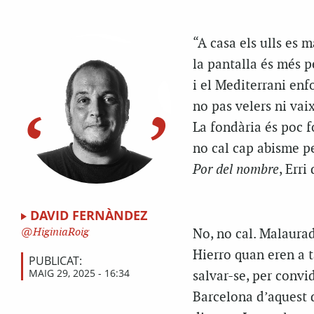
“A casa els ulls es 
la pantalla és més p
i el Mediterrani enf
no pas velers ni vai
La fondària és poc f
no cal cap abisme pe
Por del nombre
, Erri
DAVID FERNÀNDEZ
HiginiaRoig
No, no cal. Malaurad
Hierro quan eren a t
PUBLICAT:
MAIG 29, 2025 - 16:34
salvar-se, per convi
Barcelona d’aquest d