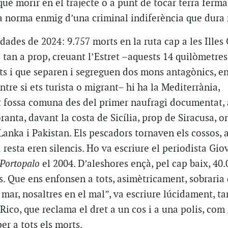
rquè morir en el trajecte o a punt de tocar terra ferma
la norma enmig d’una criminal indiferència que dura
 dades de 2024: 9.757 morts en la ruta cap a les Illes 
 i tan a prop, creuant l’Estret –aquests 14 quilòmetres
ts i que separen i segreguen dos mons antagònics, en
ntre si ets turista o migrant– hi ha la Mediterrània,
 fossa comuna des del primer naufragi documentat, 
ranta, davant la costa de Sicília, prop de Siracusa, o
Lanka i Pakistan. Els pescadors tornaven els cossos, 
a resta eren silencis. Ho va escriure el periodista Gio
 Portopalo
el 2004. D’aleshores ençà, pel cap baix, 40.
 Que ens enfonsen a tots, asimètricament, sobraria 
 mar, nosaltres en el mal”, va escriure lúcidament, t
Rico, que reclama el dret a un cos i a una polis, com
per a tots els morts.