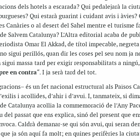
tacions dels hotels a escarada? Qui pedalejarà la ciut
urgueses? Qui estarà guarint i cuidant avis i àvies?
les Canàries o al desert del Sahel mentre el turisme fa
 de Salvem Catalunya? L’Altra editorial acaba de pub
 periodista Omar El Akkad, de títol impecable, negreta
 no sigui perillós, quan dir les coses pel seu nom ja n
sigui massa tard per exigir responsabilitats a ningú
pre en contra
“. I ja serà tard del tot.
racions– és un fet nacional estructural als Països Ca
exilis i acollides, d’ahir i d’avui. I, tanmateix, si dim
 de Catalunya acollia la commemoració de l’Any Pac
 del passat que ens explica, sinó del present que en
nvoca. Caldrà demanar-se qui són avui, qui seran dem
 que ja són aquí fa molt; en quines perifèries la ciuta