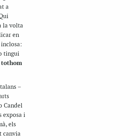
at a
 Qui
 la volta
licar en
 inclosa:
o tingui
,
tothom
talans –
arts
o Candel
s exposa i
à, els
t canvia