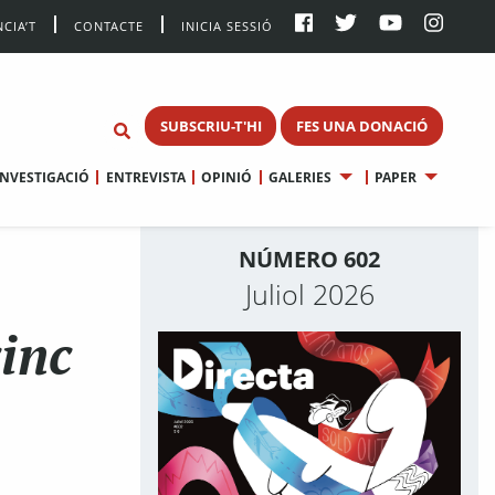
CIA’T
CONTACTE
INICIA SESSIÓ
SUBSCRIU-T'HI
FES UNA DONACIÓ
INVESTIGACIÓ
ENTREVISTA
OPINIÓ
GALERIES
PAPER
NÚMERO 602
Juliol 2026
cinc