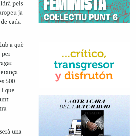
ldrà pels
uropeu ja
a de cada
lub a què
 per
vagar
perança
es 500
 i que
punt
tra
 serà una