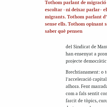
Tothom parlant de migració
escoltar –ni deixar parlar– e
migrants. Tothom parlant d’
sense ells. Tothom opinant 
saber què pensen
del Sindicat de Man
han ensenyat a pro
projecte democràtic
Brechtianament: o to
l’acceleració capital
alhora. Fent marrada
com a fals sentit c
farcit de tòpics, cur