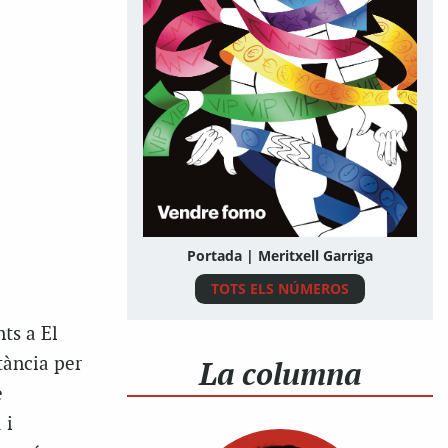
Portada | Meritxell Garriga
TOTS ELS NÚMEROS
ts a El
tància per
La columna
e
 i