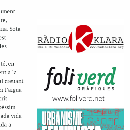
gument
re,
ria. Sota
est
les
té, en
nt a la
al creuant
r l’aigua
rit
abéssim
cada vida
ada a