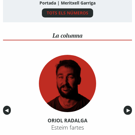
Portada | Meritxell Garriga
TOTS ELS NÚMEROS
La columna
Anterior
◀︎
Sig
▶︎
ORIOL RADALGA
Esteim fartes