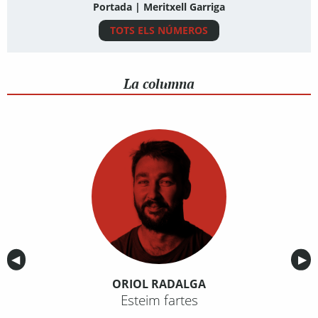
Portada | Meritxell Garriga
TOTS ELS NÚMEROS
La columna
Anterior
◀︎
Sig
▶︎
ORIOL RADALGA
Esteim fartes