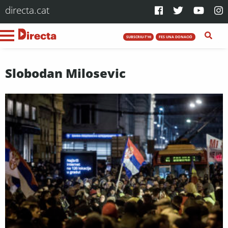
directa.cat
SUBSCRIU-T'HI
FES UNA DONACIÓ
Slobodan Milosevic