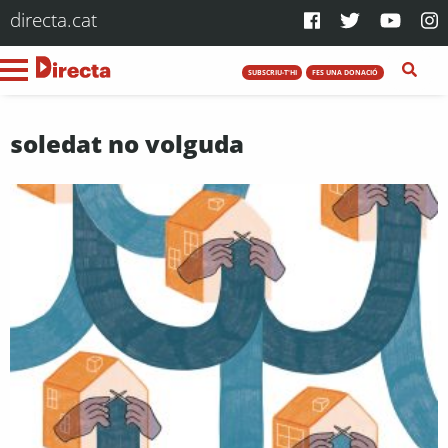
directa.cat
SUBSCRIU-T'HI
FES UNA DONACIÓ
soledat no volguda