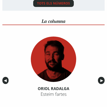
TOTS ELS NÚMEROS
La columna
Anterior
◀︎
Sig
▶︎
ORIOL RADALGA
Esteim fartes