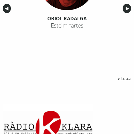
Anterior
◀︎
Sig
▶︎
ORIOL RADALGA
Esteim fartes
Publicitat