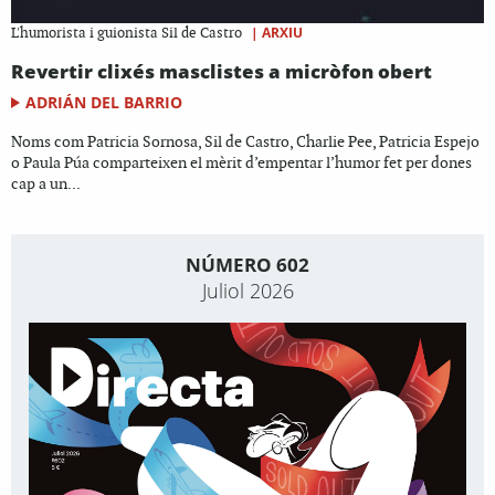
|
ARXIU
L'humorista i guionista Sil de Castro
Revertir clixés masclistes a micròfon obert
ADRIÁN DEL BARRIO
Noms com Patricia Sornosa, Sil de Castro, Charlie Pee, Patricia Espejo
o Paula Púa comparteixen el mèrit d’empentar l’humor fet per dones
cap a un...
NÚMERO 602
Juliol 2026