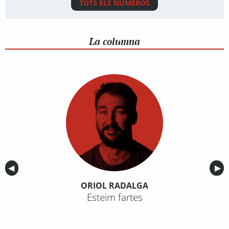
TOTS ELS NÚMEROS
La columna
Anterior
◀︎
Sig
▶︎
ORIOL RADALGA
Esteim fartes