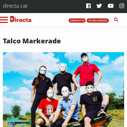
directa.cat
SUBSCRIU-T'HI
FES UNA DONACIÓ
Talco Markerade