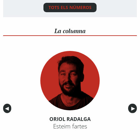
TOTS ELS NÚMEROS
La columna
Anterior
◀︎
Sig
▶︎
ORIOL RADALGA
Esteim fartes