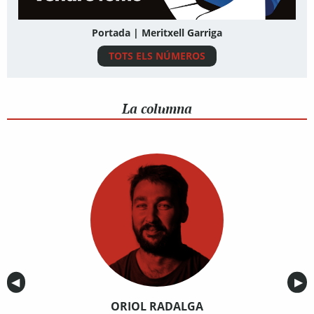
Portada | Meritxell Garriga
TOTS ELS NÚMEROS
La columna
Anterior
◀︎
Sig
▶︎
ORIOL RADALGA