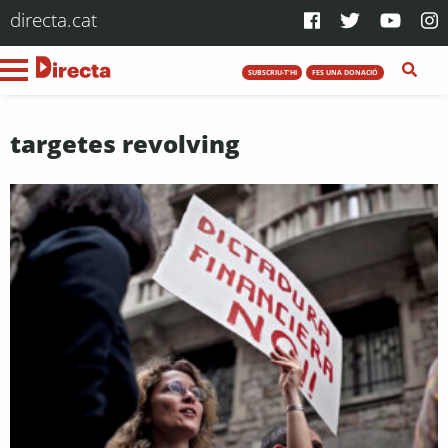
directa.cat
SUBSCRIU-T'HI
FES UNA DONACIÓ
targetes revolving