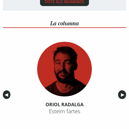
TOTS ELS NÚMEROS
La columna
Anterior
◀︎
Sig
▶︎
ORIOL RADALGA
Esteim fartes