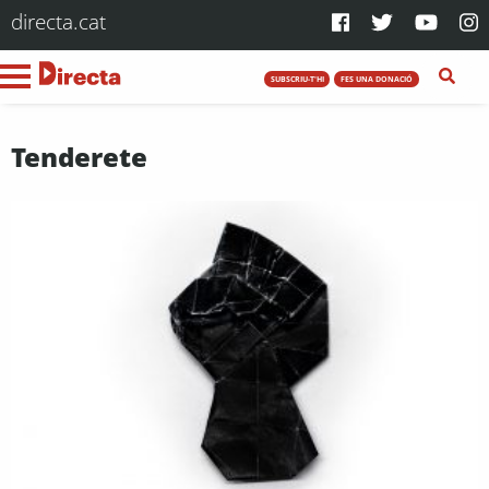
directa.cat
SUBSCRIU-T'HI
FES UNA DONACIÓ
Tenderete