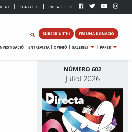
CIA’T
CONTACTE
INICIA SESSIÓ
SUBSCRIU-T'HI
FES UNA DONACIÓ
INVESTIGACIÓ
ENTREVISTA
OPINIÓ
GALERIES
PAPER
NÚMERO 602
Juliol 2026