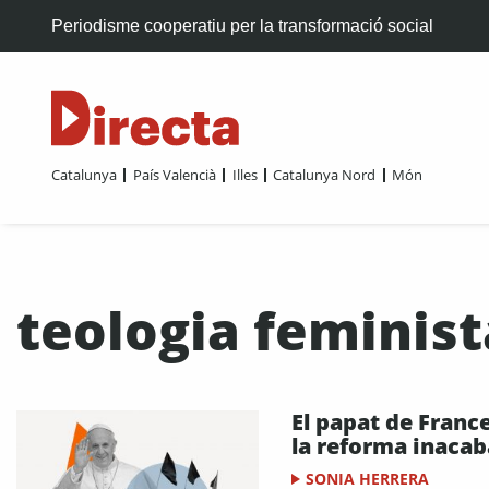
Periodisme cooperatiu per la transformació social
Catalunya
País Valencià
Illes
Catalunya Nord
Món
teologia feminist
El papat de Franc
la reforma inaca
SONIA HERRERA