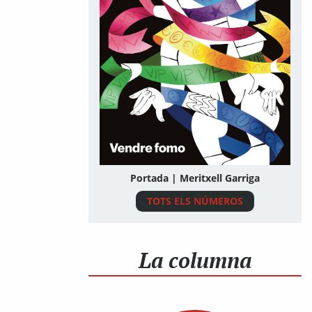
Portada | Meritxell Garriga
TOTS ELS NÚMEROS
La columna