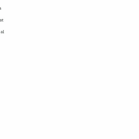
a
at
 al