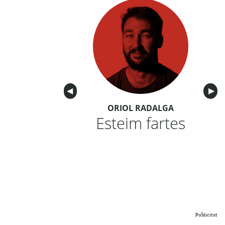
Anterior
◀︎
Sigu
▶︎
ORIOL RADALGA
Esteim fartes
Publicitat