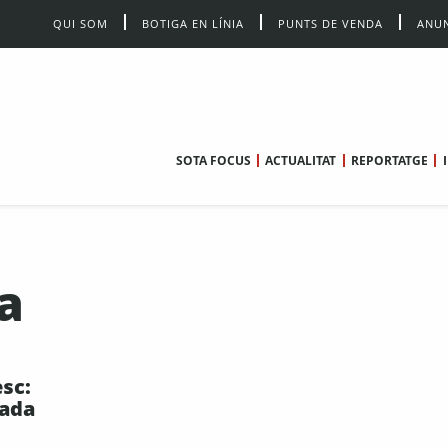
QUI SOM
BOTIGA EN LÍNIA
PUNTS DE VENDA
ANUN
SOTA FOCUS
ACTUALITAT
REPORTATGE
a
esc:
bada