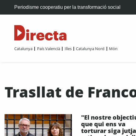
Periodisme cooperatiu per la transformació social
Catalunya
País Valencià
Illes
Catalunya Nord
Món
Trasllat de Franc
"El nostre objecti
que qui ens va
torturar siga jutjat