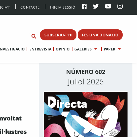
CIA’T
CONTACTE
INICIA SESSIÓ
SUBSCRIU-T'HI
FES UNA DONACIÓ
INVESTIGACIÓ
ENTREVISTA
OPINIÓ
GALERIES
PAPER
NÚMERO 602
Juliol 2026
nvoltat
il·lustres