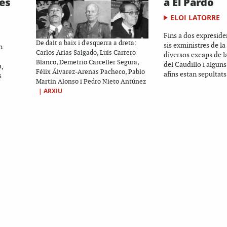
les
a El Pardo
ELOI LATORRE
Fins a dos expreside
De dalt a baix i d'esquerra a dreta:
sis exministres de la
n
Carlos Arias Salgado, Luis Carrero
diversos excaps de la
Blanco, Demetrio Carceller Segura,
del Caudillo i algun
,
Félix Álvarez-Arenas Pacheco, Pablo
afins estan sepultats.
s
Martin Alonso i Pedro Nieto Antúnez
|
ARXIU