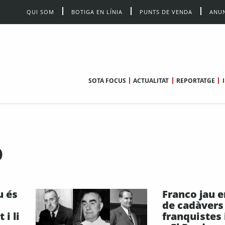
QUI SOM
BOTIGA EN LÍNIA
PUNTS DE VENDA
ANUN
SOTA FOCUS
ACTUALITAT
REPORTATGE
o
u és
Franco jau e
de cadàvers
 i li
franquistes 