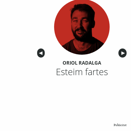
Anterior
◀︎
Sigu
▶︎
ORIOL RADALGA
Esteim fartes
Publicitat