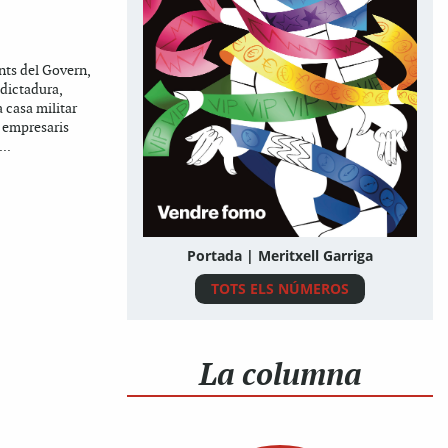
nts del Govern,
 dictadura,
 casa militar
s empresaris
..
Portada | Meritxell Garriga
TOTS ELS NÚMEROS
La columna