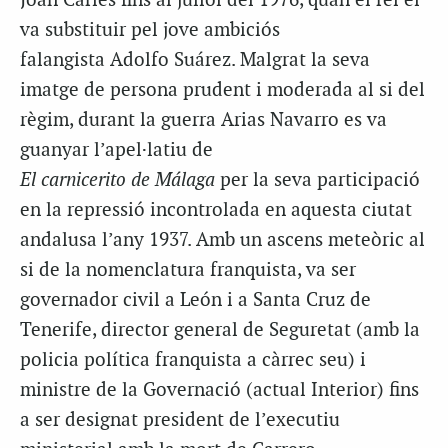
Joan Carles fins al juliol del 1976, quan el rei el
va substituir pel jove ambiciós
falangista
Adolfo
Suárez. Malgrat la seva
imatge de persona prudent i moderada al si del
règim, durant la guerra
Arias
Navarro es va
guanyar l’apel·latiu de
El
carnicerito
de
Málaga
per la seva participació
en la repressió incontrolada en aquesta ciutat
andalusa l’any 1937. Amb un ascens meteòric al
si de la nomenclatura franquista, va ser
governador civil a León i a Santa Cruz de
Tenerife, director general de Seguretat (amb la
policia política franquista a càrrec seu) i
ministre de la Governació (actual Interior) fins
a ser designat president de l’executiu