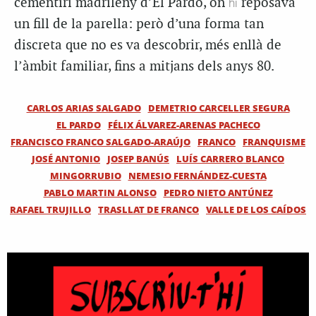
cementiri madrileny d’El Pardo, on
hi
reposava
un fill de la parella: però d’una forma tan
discreta que no es va descobrir, més enllà de
l’àmbit familiar, fins a mitjans dels anys 80.
CARLOS ARIAS SALGADO
DEMETRIO CARCELLER SEGURA
EL PARDO
FÉLIX ÁLVAREZ-ARENAS PACHECO
FRANCISCO FRANCO SALGADO-ARAÚJO
FRANCO
FRANQUISME
JOSÉ ANTONIO
JOSEP BANÚS
LUÍS CARRERO BLANCO
MINGORRUBIO
NEMESIO FERNÁNDEZ-CUESTA
PABLO MARTIN ALONSO
PEDRO NIETO ANTÚNEZ
RAFAEL TRUJILLO
TRASLLAT DE FRANCO
VALLE DE LOS CAÍDOS