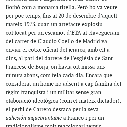
Borbó com a monarca titella. Però ho va veure
per poc temps, fins al 20 de desembre d’aquell
mateix 1973, quan un artefacte explosiu
col·locat per un escamot d’ETA al clavegueram
del carrer de
Claudio
Coello
de Madrid va
enviar el cotxe oficial del jerarca, amb ell a
dins, al pati del darrere de l’església de Sant
Francesc de Borja, on havia oït missa uns
minuts abans, com feia cada dia. Encara que
considerat un home no adscrit a cap família del
règim franquista i un militar sense gran
elaboració ideològica (com el mateix dictador),
el perfil de
Carrero
destaca per la seva
a
dhesión
inquebrantable
a Franco i per un
tradicionalisme molt reaccionari tenyit