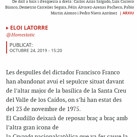
De dalt a baix i d'esquerra a dreta: Carlos Arias Salgado, Luis Carrero
Blanco, Demetrio Carceller Segura, Félix Álvarez-Arenas Pacheco, Pablo
|
ARXIU
Martin Alonso i Pedro Nieto Antúnez
ELOI LATORRE
Homestatic
PUBLICAT:
OCTUBRE 24, 2019 - 15:20
Les despulles del dictador
Francisco
Franco
han abandonat avui el sepulcre situat davant
de l’altar major de la basílica de la Santa Creu
del Valle de
los
Caídos
, on s’hi han estat des
del 23 de novembre de 1975.
El
Caudillo
deixarà de reposar braç a braç amb
l’altra gran icona de
la
Cruzada
nacionalcatòlica que va fer caure la