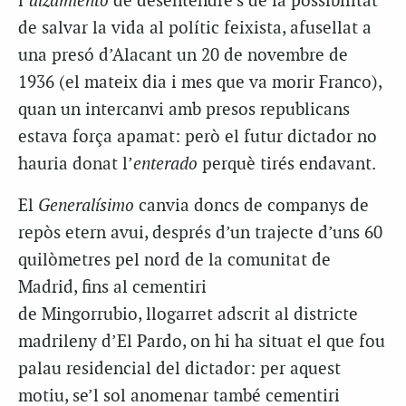
l’
alzamiento
de desentendre’s de la possibilitat
de salvar la vida al polític feixista, afusellat a
una presó d’Alacant un 20 de novembre de
1936 (el mateix dia i mes que va morir Franco),
quan un intercanvi amb presos republicans
estava força apamat: però el futur dictador no
hauria donat l’
enterado
perquè tirés endavant.
El
Generalísimo
canvia doncs de companys de
repòs etern avui, després d’un trajecte d’uns 60
quilòmetres pel nord de la comunitat de
Madrid, fins al cementiri
de
Mingorrubio
, llogarret adscrit al districte
madrileny d’El
Pardo
, on hi ha situat el que fou
palau residencial del dictador: per aquest
motiu, se’l sol anomenar també cementiri