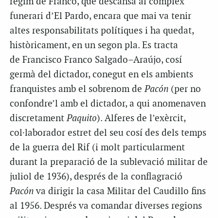
règim de Franco, que descansa al complex
funerari d’El
Pardo
, encara que mai va tenir
altes responsabilitats polítiques i ha quedat,
històricament, en un segon pla. Es tracta
de
Francisco
Franco
Salgado
–
Araújo
, cosí
germà del dictador, conegut en els ambients
franquistes amb el sobrenom de
Pacón
(per no
confondre’l amb el dictador, a qui anomenaven
discretament
Paquito
). Alferes de l’exèrcit,
col·laborador estret del seu cosí des dels temps
de la guerra del Rif (i molt particularment
durant la preparació de la sublevació militar de
juliol de 1936), després de la conflagració
Pacón
va dirigir la casa Militar del
Caudillo
fins
al 1956. Després va comandar diverses regions