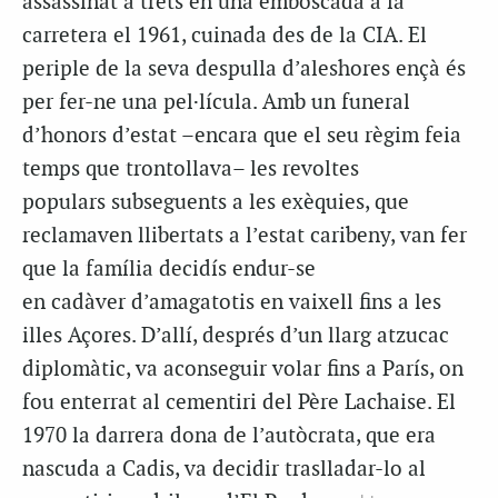
assassinat a trets en una emboscada a la
carretera el 1961, cuinada des de la CIA. El
periple de la seva despulla d’aleshores ençà és
per fer-ne una pel·lícula. Amb un funeral
d’honors d’estat –encara que el seu règim feia
temps que trontollava– les revoltes
populars
subseguents
a les exèquies, que
reclamaven llibertats a l’estat caribeny, van fer
que la família decidís endur-se
en
cadàver
d’amagatotis en vaixell fins a les
illes Açores. D’allí, després d’un llarg atzucac
diplomàtic, va aconseguir volar fins a París, on
fou enterrat al cementiri del
Père
Lachaise
. El
1970 la darrera dona de l’autòcrata, que era
nascuda a Cadis, va decidir traslladar-lo al