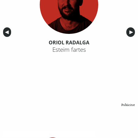
Anterior
◀︎
Sig
▶︎
ORIOL RADALGA
Esteim fartes
Publicitat