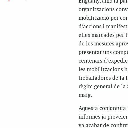
Enguany, amb la pan
organitzacions convo
mobilització per con
d’accions i manifest
elles marcades per 
de les mesures apro
presentar uns compte
centenars d’expedien
les mobilitzacions h
treballadores de la l
règim general de la 
maig.
Aquesta conjuntura 
informes ja preveien
va acabar de confirm