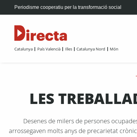
Periodisme cooperatiu per la transformació social
Catalunya
País Valencià
Illes
Catalunya Nord
Món
LES TREBALLA
Desenes de milers de persones ocupades 
arrossegaven molts anys de precarietat crònic