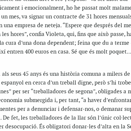
cament i emocionalment, ho he passat molt malame
st un mes, va signar un contracte de 31 hores mensuals
en una empresa de neteja. “Espere que després del me
es hores”, confia Violeta, qui, fins que això passe, h
a cura d’una dona dependent; feina que du a terme
ixí entren 400 euros en casa. Sé que és molt poquet…
a als seus 45 anys és una història comuna a milers d
t espanyol en cerca d’un treball digne, però s’hi trob
nes” per ser “treballadores de segona”, obligades a 
economia submergida i, per tant, “a haver d’enfronta
entes per a denunciar i defensar-nos, o demanar su
 De fet, les treballadores de la llar són l’únic col·lec
er desocupació. És obligatori donar-les d’alta en la 