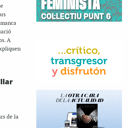
de
ors
i manca
uació
os. A
expliquen
llar
rs de la