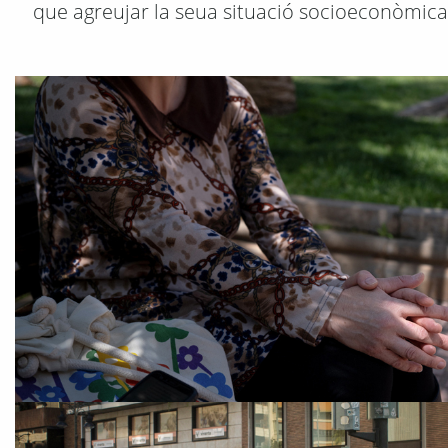
que agreujar la seua situació socioeconòmica,