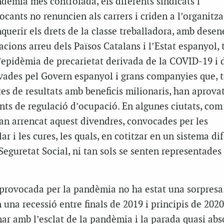
dèmia més controlada, els diferents sindicats i
cants no renuncien als carrers i criden a l’organitzac
querir els drets de la classe treballadora, amb desen
acions arreu dels Països Catalans i l’Estat espanyol, 
l’epidèmia de precarietat derivada de la COVID-19 i 
vades pel Govern espanyol i grans companyies que, t
s de resultats amb beneficis milionaris, han aprova
ts de regulació d’ocupació. En algunes ciutats, com 
an arrencat aquest divendres, convocades per les
lar i les cures, les quals, en cotitzar en un sistema di
Seguretat Social, ni tan sols se senten representades 
provocada per la pandèmia no ha estat una sorpresa.
 una recessió entre finals de 2019 i principis de 2020
ar amb l’esclat de la pandèmia i la parada quasi abs