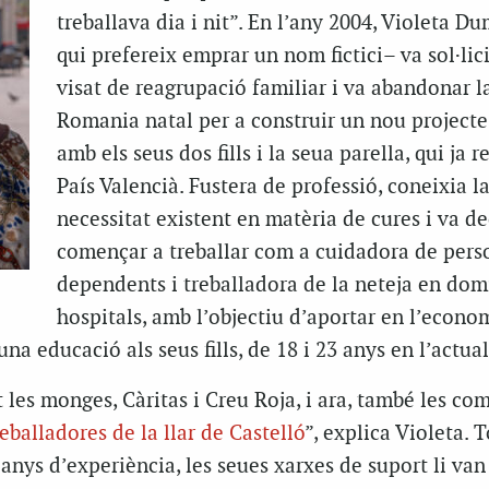
treballava dia i nit”. En l’any 2004, Violeta Du
qui prefereix emprar un nom fictici– va sol·lic
visat de reagrupació familiar i va abandonar l
Romania natal per a construir un nou projecte
amb els seus dos fills i la seua parella, qui ja r
País Valencià. Fustera de professió, coneixia l
necessitat existent en matèria de cures i va de
començar a treballar com a cuidadora de pers
dependents i treballadora de la neteja en domic
hospitals, amb l’objectiu d’aportar en l’econo
una educació als seus fills, de 18 i 23 anys en l’actual
les monges, Càritas i Creu Roja, i ara, també les c
eballadores de la llar de Castelló
”, explica Violeta. T
nys d’experiència, les seues xarxes de suport li van