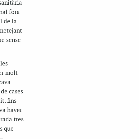
sanitària
nal fora
l de la
 netejant
re sense
les
er molt
cava
 de cases
it, fins
 va haver
urada tres
es que
 —