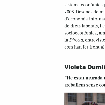
sistema econòmic, qu
2008. Desenes de mi
d’economia informal
de drets laborals, i
socioeconòmica, amb 
la
Directa,
entrevist
com han fet front al
Violeta Dumitr
“He estat aturada t
treballem sense co