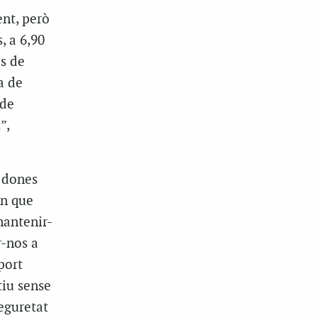
nt, però
, a 6,90
s de
a de
 de
”,
e dones
en que
mantenir-
r-nos a
port
tiu sense
Seguretat