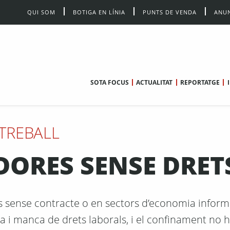
QUI SOM
BOTIGA EN LÍNIA
PUNTS DE VENDA
ANUN
SOTA FOCUS
ACTUALITAT
REPORTATGE
TREBALL
DORES SENSE DRET
sense contracte o en sectors d’economia informa
a i manca de drets laborals, i el confinament no 