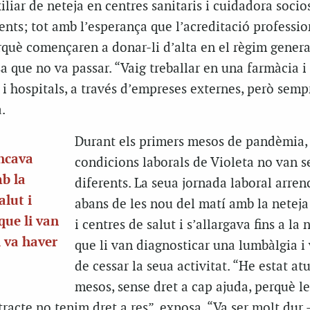
liar de neteja en centres sanitaris i cuidadora socio
ts; tot amb l’esperança que l’acreditació professio
rquè començaren a donar-li d’alta en el règim genera
sa que no va passar. “Vaig treballar en una farmàcia i
i hospitals, a través d’empreses externes, però semp
.
Durant els primers mesos de pandèmia, 
encava
condicions laborals de Violeta no van s
b la
diferents. La seua jornada laboral arren
alut i
abans de les nou del matí amb la neteja
 que li van
i centres de salut i s’allargava fins a la n
 va haver
que li van diagnosticar una lumbàlgia i
de cessar la seua activitat. “He estat at
mesos, sense dret a cap ajuda, perquè l
racte no tenim dret a res”, exposa. “Va ser molt dur