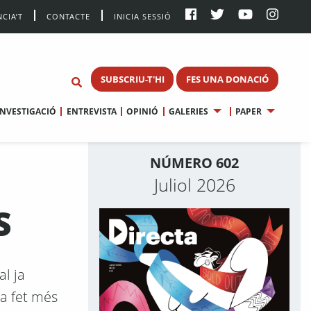
CIA’T
CONTACTE
INICIA SESSIÓ
SUBSCRIU-T'HI
FES UNA DONACIÓ
INVESTIGACIÓ
ENTREVISTA
OPINIÓ
GALERIES
PAPER
NÚMERO 602
Juliol 2026
S
l ja
ha fet més