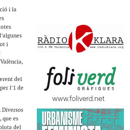
ió i la
es
totes
d’algunes
ot i
t
València,
ferent del
per l’1 de
 Diversos
, que es
oluta del