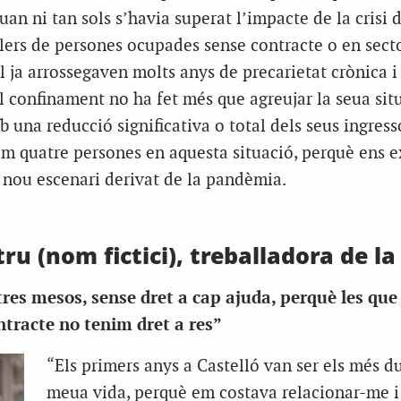
an ni tan sols s’havia superat l’impacte de la crisi 
lers de persones ocupades sense contracte o en sect
 ja arrossegaven molts anys de precarietat crònica 
 el confinament no ha fet més que agreujar la seua sit
una reducció significativa o total dels seus ingress
em quatre persones en aquesta situació, perquè ens 
 nou escenari derivat de la pandèmia.
u (nom fictici), treballadora de la 
res mesos, sense dret a cap ajuda, perquè les que
ntracte no tenim dret a res”
“Els primers anys a Castelló van ser els més du
meua vida, perquè em costava relacionar-me i