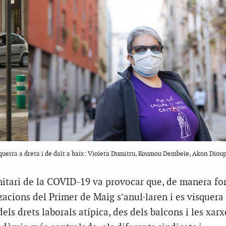
querra a dreta i de dalt a baix: Violeta Dumitru, Koumou Dembele, Akon Dioup
anitari de la COVID-19 va provocar que, de manera for
zacions del Primer de Maig s’anul·laren i es visquera
ls drets laborals atípica, des dels balcons i les xarxe