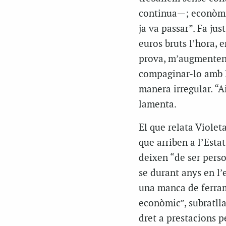
continua—; econòmi
ja va passar”. Fa ju
euros bruts l’hora, 
prova, m’augmenten l
compaginar-lo amb l
manera irregular. “A
lamenta.
El que relata Violet
que arriben a l’Esta
deixen “de ser perso
se durant anys en l’
una manca de ferram
econòmic”, subratlla.
dret a prestacions p