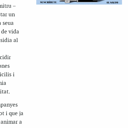
mitru –
itar un
a seua
 de vida
esidia al
a
cidir
ones
ilis i
mia
itat.
ompanyes
ot i que ja
 animar a