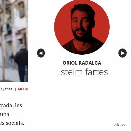
Anterior
◀︎
Sigu
▶︎
ORIOL RADALGA
Esteim fartes
|
ARXIU
 i Janet
çada, les
 una
s socials.
Publicitat