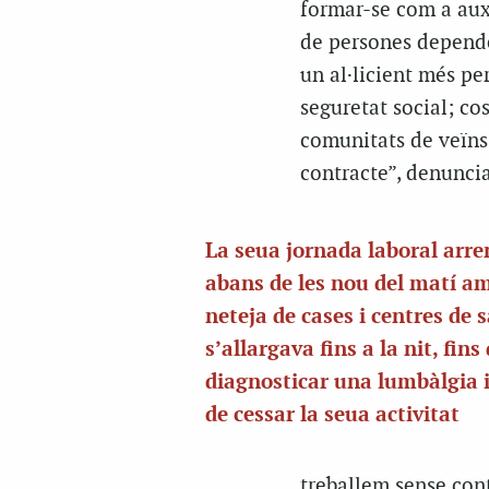
formar-se com a auxi
de persones dependen
un al·licient més pe
seguretat social; co
comunitats de veïns 
contracte”, denuncia
La seua jornada laboral arr
abans de les nou del matí am
neteja de cases i centres de s
s’allargava fins a la nit, fins
diagnosticar una lumbàlgia i
de cessar la seua activitat
treballem sense cont