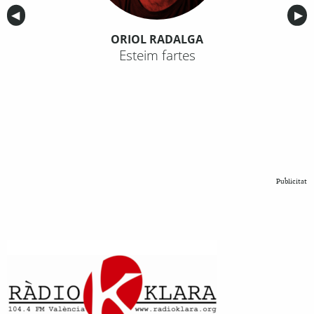
Anterior
◀︎
Sig
▶︎
ORIOL RADALGA
Esteim fartes
Publicitat