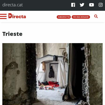
directa.cat
SUBSCRIU-T'HI
FES UNA DONACIÓ
Trieste