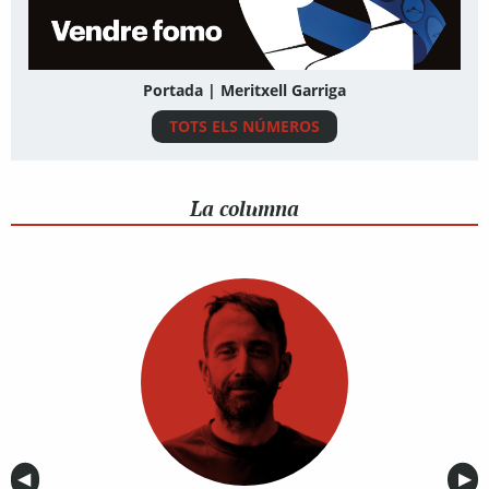
Portada | Meritxell Garriga
TOTS ELS NÚMEROS
La columna
Anterior
◀︎
Sig
▶︎