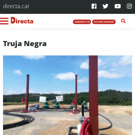
directa.cat
SUBSCRIU-T'HI
FES UNA DONACIÓ
Truja Negra