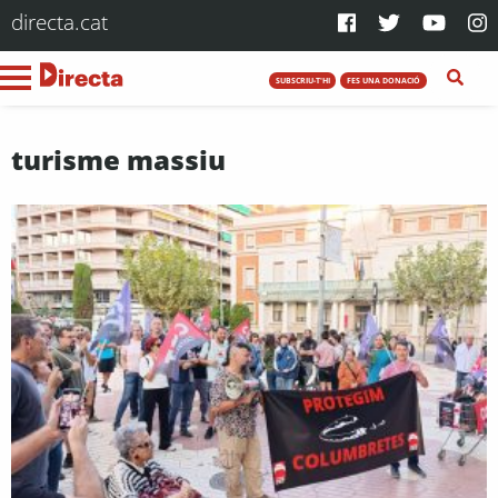
directa.cat
SUBSCRIU-T'HI
FES UNA DONACIÓ
turisme massiu