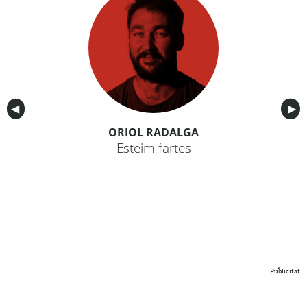
Anterior
◀︎
Sig
▶︎
ORIOL RADALGA
Esteim fartes
Publicitat