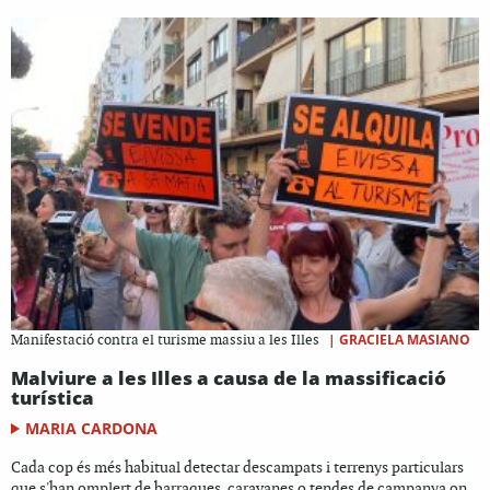
|
GRACIELA MASIANO
Manifestació contra el turisme massiu a les Illes
Malviure a les Illes a causa de la massificació
turística
MARIA CARDONA
Cada cop és més habitual detectar descampats i terrenys particulars
que s'han omplert de barraques, caravanes o tendes de campanya on