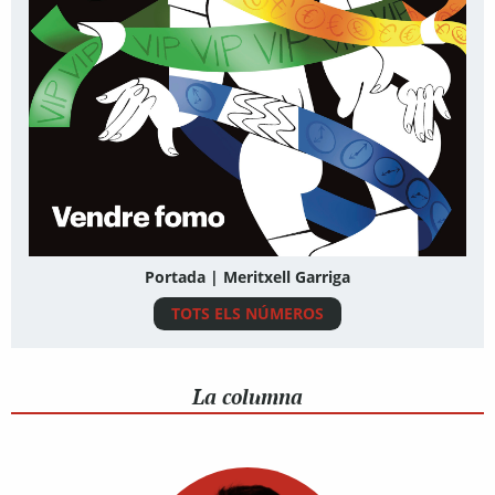
Portada | Meritxell Garriga
TOTS ELS NÚMEROS
La columna