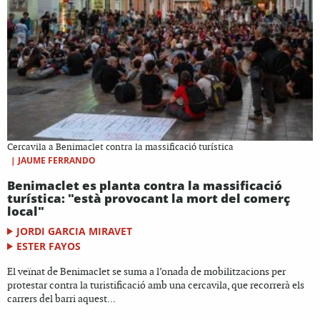
Cercavila a Benimaclet contra la massificació turística
|
JAUME FERRANDO
Benimaclet es planta contra la massificació
turística: "està provocant la mort del comerç
local"
JORDI GARCIA MIRAVET
ESTER FAYOS
El veïnat de Benimaclet se suma a l’onada de mobilitzacions per
protestar contra la turistificació amb una cercavila, que recorrerà els
carrers del barri aquest...