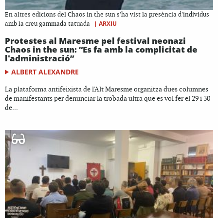
En altres edicions del Chaos in the sun s'ha vist la presència d'individus
|
ARXIU
amb la creu gammada tatuada
Protestes al Maresme pel festival neonazi
Chaos in the sun: “Es fa amb la complicitat de
l'administració”
ALBERT ALEXANDRE
La plataforma antifeixista de l'Alt Maresme organitza dues columnes
de manifestants per denunciar la trobada ultra que es vol fer el 29 i 30
de...