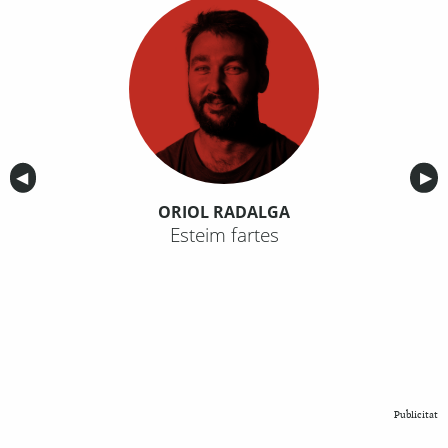
Anterior
◀︎
Sig
▶︎
ORIOL RADALGA
Esteim fartes
Publicitat