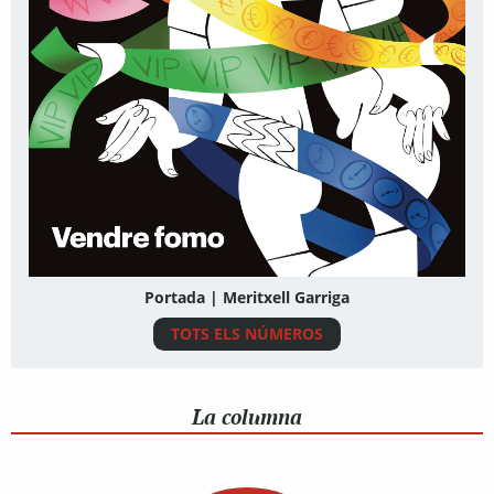
Portada | Meritxell Garriga
TOTS ELS NÚMEROS
La columna