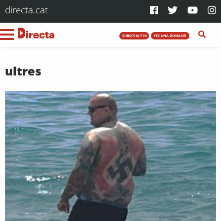
directa.cat
SUBSCRIU-T'HI
FES UNA DONACIÓ
ultres