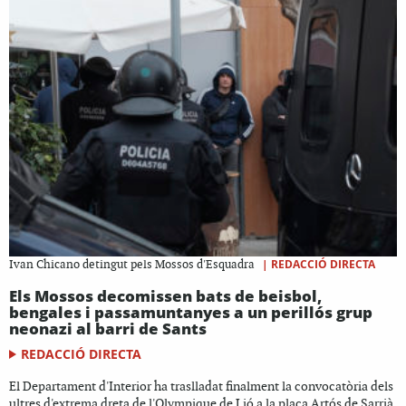
|
REDACCIÓ DIRECTA
Ivan Chicano detingut pels Mossos d'Esquadra
Els Mossos decomissen bats de beisbol,
bengales i passamuntanyes a un perillós grup
neonazi al barri de Sants
REDACCIÓ DIRECTA
El Departament d'Interior ha traslladat finalment la convocatòria dels
ultres d'extrema dreta de l'Olympique de Lió a la plaça Artós de Sarrià,