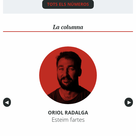
TOTS ELS NÚMEROS
La columna
Anterior
◀︎
Sig
▶︎
ORIOL RADALGA
Esteim fartes