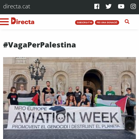
directa.cat
SUBSCRIU-T'HI
FES UNA DONACIÓ
#VagaPerPalestina