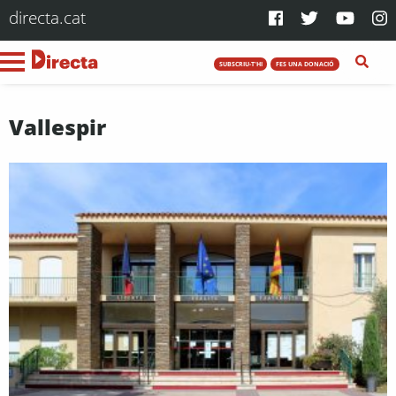
directa.cat
SUBSCRIU-T'HI
FES UNA DONACIÓ
Vallespir