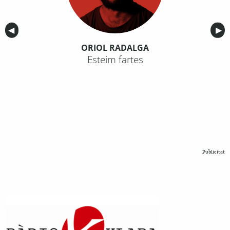
Anterior
◀︎
Sig
▶︎
ORIOL RADALGA
Esteim fartes
Publicitat