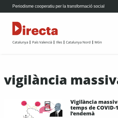
Periodisme cooperatiu per la transformació social
Catalunya
País Valencià
Illes
Catalunya Nord
Món
vigilància massiv
Vigilància massiv
temps de COVID-1
l’endemà