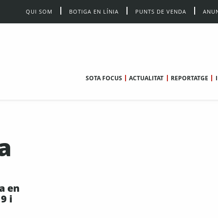
QUI SOM
BOTIGA EN LÍNIA
PUNTS DE VENDA
ANUN
SOTA FOCUS
ACTUALITAT
REPORTATGE
a
a en
9 i