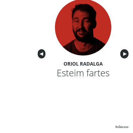
Anterior
◀︎
Sigu
▶︎
ORIOL RADALGA
Esteim fartes
Publicitat