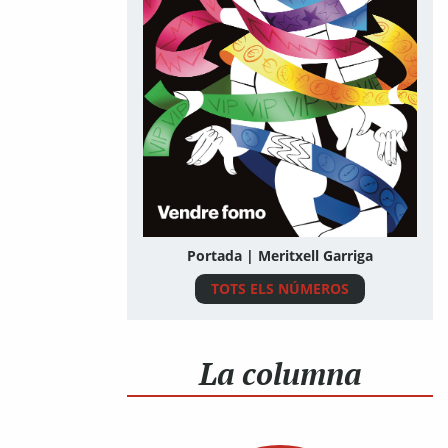
Portada | Meritxell Garriga
TOTS ELS NÚMEROS
La columna