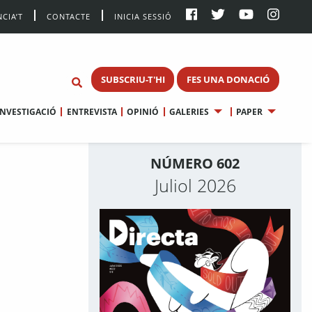
CIA’T
CONTACTE
INICIA SESSIÓ
SUBSCRIU-T'HI
FES UNA DONACIÓ
INVESTIGACIÓ
ENTREVISTA
OPINIÓ
GALERIES
PAPER
NÚMERO 602
Juliol 2026