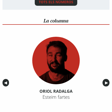
TOTS ELS NÚMEROS
La columna
Anterior
◀︎
Sig
▶︎
ORIOL RADALGA
Esteim fartes