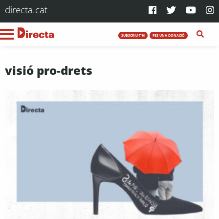
directa.cat
SUBSCRIU-T'HI
FES UNA DONACIÓ
visió pro-drets