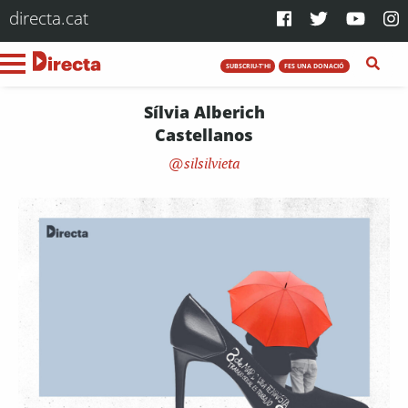
directa.cat
SUBSCRIU-T'HI
FES UNA DONACIÓ
Sílvia Alberich
Castellanos
silsilvieta