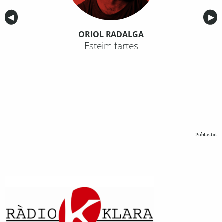
Anterior
◀︎
Sig
▶︎
ORIOL RADALGA
Esteim fartes
Publicitat