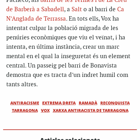
Pacheco, als
barris de les Termes i de La Creu
de Barberà a Sabadell
, a
Salt
o al barri de
Ca
N’Anglada de Terrassa
. En tots ells, Vox ha
intentat culpar la població migrada de les
penúries econòmiques que viu el veïnat, i ha
intenta, en última instància, crear un marc
mental en el qual la inseguretat és un element
central. Un passeig pel barri de Bonavista
demostra que es tracta d’un indret humil com
tants altres.
ANTIRACISME
EXTREMA DRETA
RAMADÀ
RECONQUISTA
TARRAGONA
VOX
XARXA ANTIRACISTA DE TARRAGONA