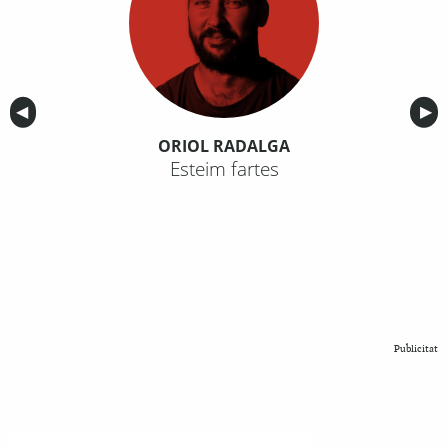
Anterior
◀︎
Sig
▶︎
ORIOL RADALGA
Esteim fartes
Publicitat