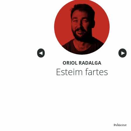
Anterior
◀︎
Sigu
▶︎
ORIOL RADALGA
Esteim fartes
Publicitat