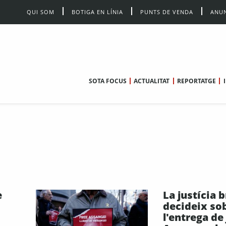
QUI SOM
BOTIGA EN LÍNIA
PUNTS DE VENDA
ANUN
SOTA FOCUS
ACTUALITAT
REPORTATGE
e
La justícia 
decideix so
l'entrega de