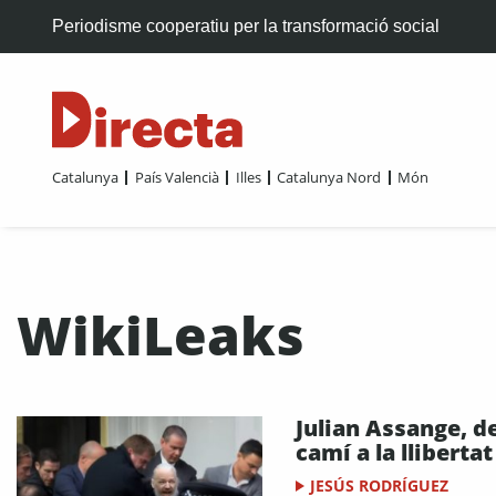
Periodisme cooperatiu per la transformació social
Catalunya
País Valencià
Illes
Catalunya Nord
Món
WikiLeaks
Julian Assange, d
camí a la llibertat
JESÚS RODRÍGUEZ