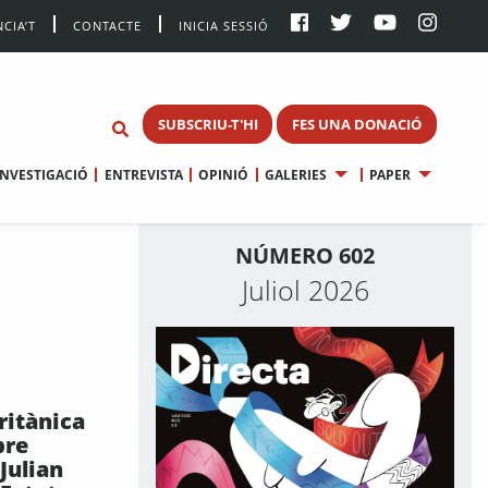
CIA’T
CONTACTE
INICIA SESSIÓ
SUBSCRIU-T'HI
FES UNA DONACIÓ
INVESTIGACIÓ
ENTREVISTA
OPINIÓ
GALERIES
PAPER
NÚMERO 602
Juliol 2026
britànica
bre
 Julian