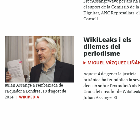
FreeAssangeWave per ara ha 
el suport de la Comissió de la
Dignitat, ANC Represaliats, el
Consell...
WikiLeaks i els
dilemes del
periodisme
MIGUEL VÁZQUEZ LIÑÁ
Aquest 4 de gener la justícia
britànica ha fet pública la sev
Julian Assange a l'embaixada de
decisió sobre l'extradició als 
l'Equador a Londres, 18 d'agost de
Units del creador de WikiLeak
|
WIKIPEDIA
2014
Julian Assange. El...