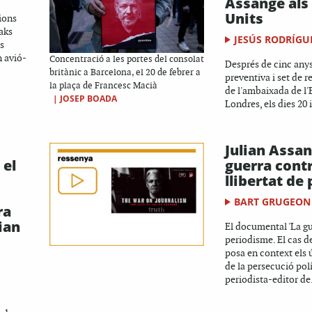
Assange als
Units
ions
aks
JESÚS RODRÍGU
es
n avió-
Concentració a les portes del consolat
Després de cinc any
britànic a Barcelona, el 20 de febrer a
preventiva i set de r
la plaça de Francesc Macià
de l'ambaixada de l
|
JOSEP BOADA
Londres, els dies 20 i
Julian Assan
 el
guerra contr
llibertat de
BART GRUGEON
ra
lian
El documental 'La gu
periodisme. El cas d
posa en context els 
de la persecució polí
periodista-editor de.