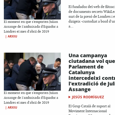
El fundador del web de filtrac
de documents secrets WikiLe
surt de la presó de Londres i 
dirigeix -custodiat a bord d'u
El moment en que s'emporten Julian
a...
Assange de l'ambaixada d'Equador a
Londres el mes d'abril de 2019
|
ARXIU
Una campanya
ciutadana vol que
Parlament de
Catalunya
intercedeixi cont
l'extradició de Ju
Assange
El moment en que s'emporten Julian
JESÚS RODRÍGUEZ
Assange de l'ambaixada d'Equador a
Londres el mes d'abril de 2019
El Grup Català de suport al
|
ARXIU
Moviment Internacional