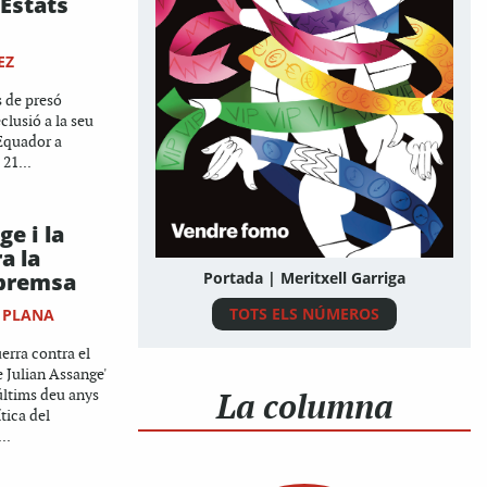
 Estats
EZ
s de presó
eclusió a la seu
'Equador a
 21...
ge i la
a la
 premsa
Portada | Meritxell Garriga
TOTS ELS NÚMEROS
 PLANA
erra contra el
e Julian Assange'
La columna
últims deu anys
tica del
..