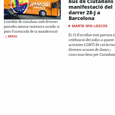
bus de Ciutadans 
manifestació del
darrer 28-J a
Barcelona
L'autobús de ciutadans amb diverses
MARTA NIN LOSCOS
pintades mentre intentava accedir al
punt d'arrencada de la manifestació
El 13 d’octubre està prevista l
|
ARXIU
celebració del judici a quatre
activistes LGBTI de col·lectiu
diversos acusats de danys i
coaccions lleus per Ciutadans.