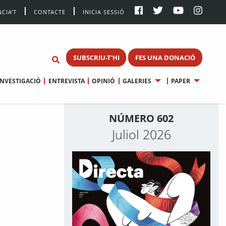
CIA’T
CONTACTE
INICIA SESSIÓ
SUBSCRIU-T'HI
FES UNA DONACIÓ
INVESTIGACIÓ
ENTREVISTA
OPINIÓ
GALERIES
PAPER
NÚMERO 602
Juliol 2026