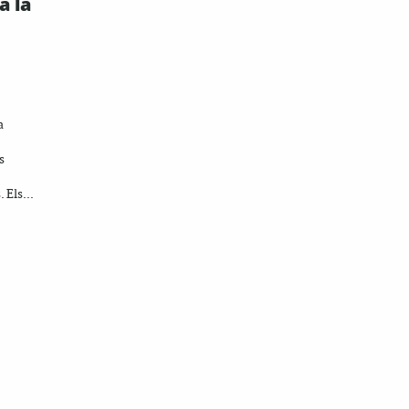
a la
a
s
 Els...