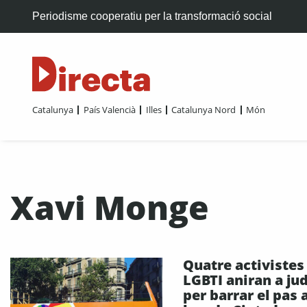
Periodisme cooperatiu per la transformació social
Catalunya
País Valencià
Illes
Catalunya Nord
Món
Xavi Monge
Quatre activistes
LGBTI aniran a jud
per barrar el pas a