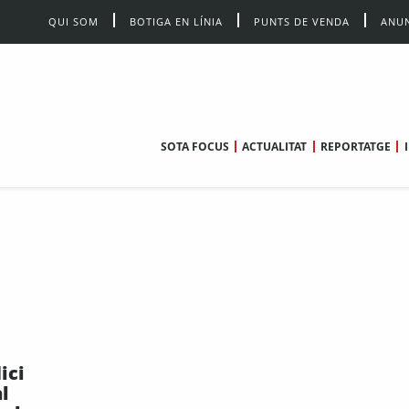
QUI SOM
BOTIGA EN LÍNIA
PUNTS DE VENDA
ANUN
SOTA FOCUS
ACTUALITAT
REPORTATGE
ici
l