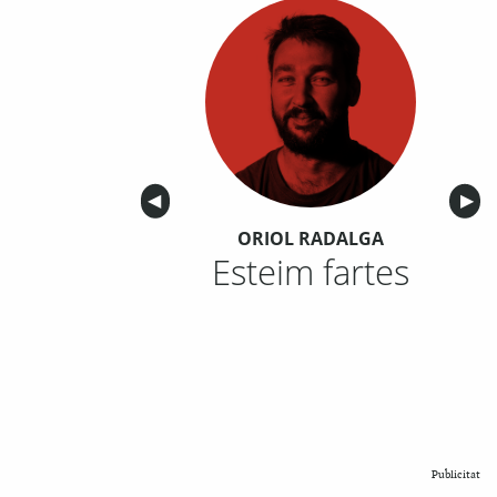
Anterior
◀︎
Sigu
▶︎
ORIOL RADALGA
Esteim fartes
Publicitat