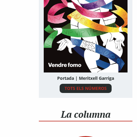
Portada | Meritxell Garriga
TOTS ELS NÚMEROS
La columna