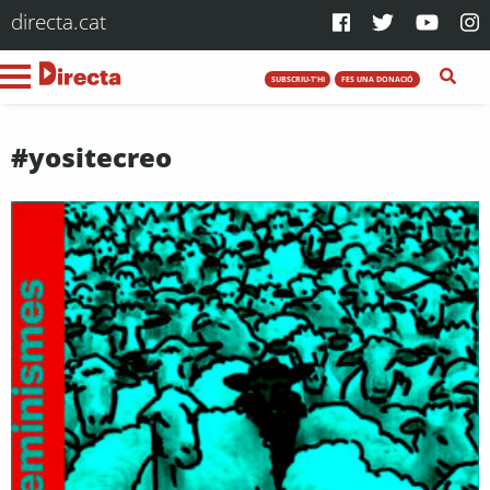
directa.cat
SUBSCRIU-T'HI
FES UNA DONACIÓ
#yositecreo