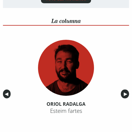
La columna
Anterior
◀︎
Sig
▶︎
ORIOL RADALGA
Esteim fartes