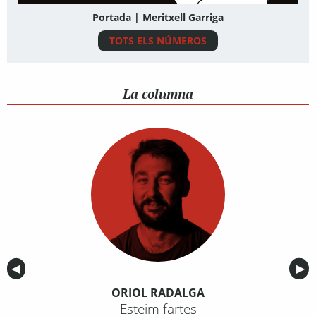
Portada | Meritxell Garriga
TOTS ELS NÚMEROS
La columna
Anterior
◀︎
Sig
▶︎
ORIOL RADALGA
Esteim fartes