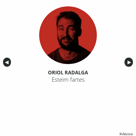
Anterior
◀︎
Sig
▶︎
ORIOL RADALGA
Esteim fartes
Publicitat