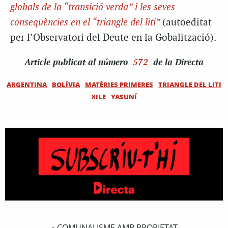
globals de la “transició verda” i les seves
conseqüències en el “triangle del liti”
(autoeditat
per l’Observatori del Deute en la Gobalització).
Article
publicat al número
572
de la Directa
ARGENTINA
BOLÍVIA
MATÈRIES PRIMERES
TRIANGLE DEL LITI
XILE
YASUNÍ
COMUNALISME AMB PROPIETAT