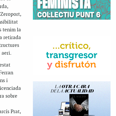
rda,
 Zeroport,
sibilitat
s tenim la
a retirada
tructures
 aeri.
estat
 Ferran
ns i
licenciada
ra sobre
rcís Prat,