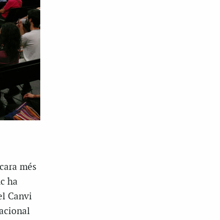
ncara més
ic ha
el Canvi
nacional