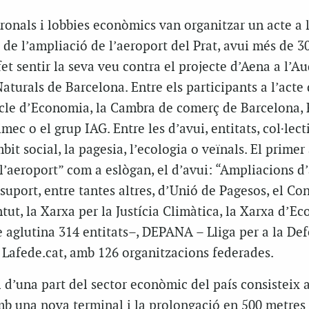
ronals i lobbies econòmics van organitzar un acte a l
de l’ampliació de l’aeroport del Prat, avui més de 3
et sentir la seva veu contra el projecte d’Aena a l’Au
turals de Barcelona. Entre els participants a l’acte 
rcle d’Economia, la Cambra de comerç de Barcelona,
mec o el grup IAG. Entre les d’avui, entitats, col·lecti
it social, la pagesia, l’ecologia o veïnals. El primer
 l’aeroport” com a eslògan, el d’avui: “Ampliacions d
 suport, entre tantes altres, d’Unió de Pagesos, el Con
tut, la Xarxa per la Justícia Climàtica, la Xarxa d’E
 aglutina 314 entitats–, DEPANA – Lliga per a la Def
 Lafede.cat, amb 126 organitzacions federades.
 d’una part del sector econòmic del país consisteix 
mb una nova terminal i la prolongació en 500 metres 