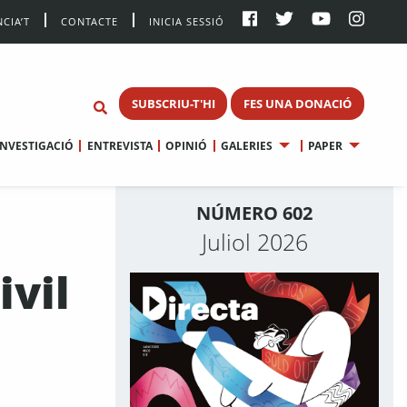
CIA’T
CONTACTE
INICIA SESSIÓ
SUBSCRIU-T'HI
FES UNA DONACIÓ
INVESTIGACIÓ
ENTREVISTA
OPINIÓ
GALERIES
PAPER
NÚMERO 602
Juliol 2026
ivil