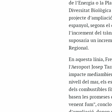
de l’Energia o la P
Diversitat Biològica
projecte d’ampliació
espanyol, segons el 
l’increment del tràns
suposaria un increm
Regional.
En aquesta línia, Fre
l’Aeroport Josep Tar
impacte mediambient
nivell del mar, els e
dels combustibles fò
basen les promeses 
venent fum”, conclou