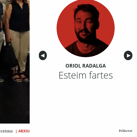
Anterior
◀︎
Sigu
▶︎
ORIOL RADALGA
Esteim fartes
|
ARXIU
arcelona
Publicitat