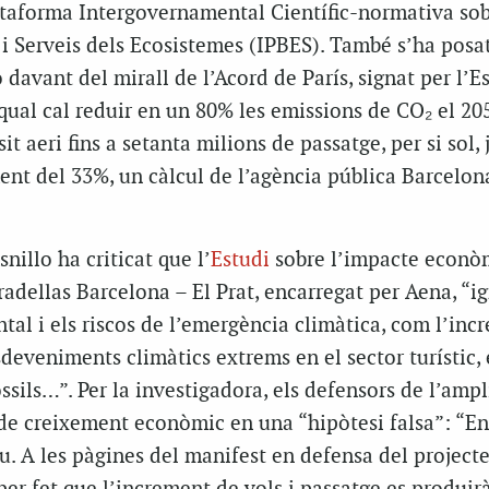
lataforma Intergovernamental Científic-normativa so
 i Serveis dels Ecosistemes (IPBES). També s’ha posat
 davant del mirall de l’Acord de París, signat per l’Es
qual cal reduir en un 80% les emissions de CO₂ el 20
it aeri fins a setanta milions de passatge, per si sol, 
ent del 33%, un càlcul de l’agència pública Barcelon
snillo ha criticat que l’
Estudi
sobre l’impacte econò
radellas Barcelona – El Prat, encarregat per Aena, “i
al i els riscos de l’emergència climàtica, com l’inc
sdeveniments climàtics extrems en el sector turístic, 
ssils…”. Per la investigadora, els defensors de l’ampl
de creixement econòmic en una “hipòtesi falsa”: “En
. A les pàgines del manifest en defensa del project