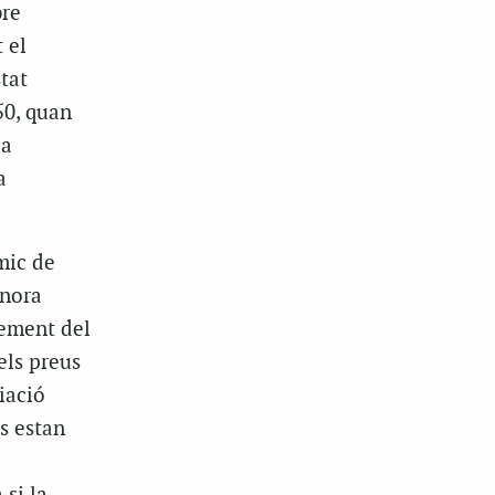
bre
 el
tat
50, quan
ja
a
mic de
gnora
rement del
els preus
iació
s estan
e