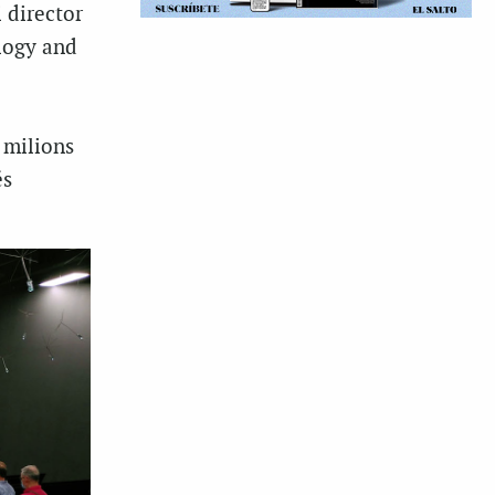
 director
logy and
 milions
és