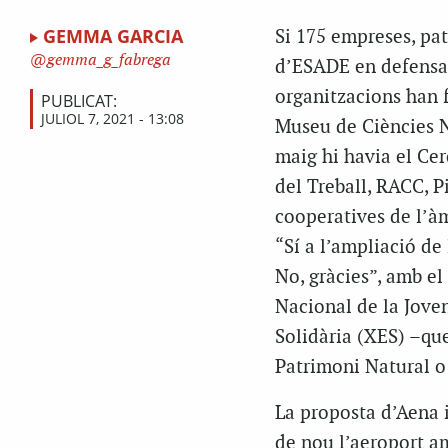
GEMMA GARCIA
Si 175 empreses, pat
gemma_g_fabrega
d’ESADE en defensa 
organitzacions han f
PUBLICAT:
JULIOL 7, 2021 - 13:08
Museu de Ciències Na
maig hi havia el Ce
del Treball, RACC, Pi
cooperatives de l’àmb
“Sí a l’ampliació de
No, gràcies”, amb el
Nacional de la Joven
Solidària (XES) –que
Patrimoni Natural o
La proposta d’Aena i
de nou l’aeroport a