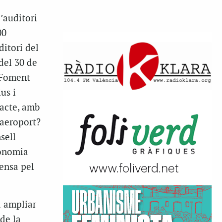
’auditori
00
ditori del
del 30 de
 Foment
us i
 acte, amb
’aeroport?
sell
conomia
ensa pel
a ampliar
de la