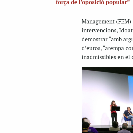
força de l’oposició popular”
Management (FEM) de
intervencions, Idoate
demostrar “amb argu
d’euros, “atempa cont
inadmissibles en el c