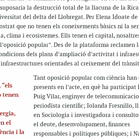
 suposaria la destrucció total de la llacuna de la Rica
iversitat del delta del Llobregat. Per Elena Idoate de
strat que no tenen els coneixements bàsics ni la sen
, clima i ecosistemes. Ells tenen el capital, nosaltre
e l’oposició popular”. Des de la plataforma reclamen l
ndicions dels plans d’ampliació d’activitat i infraes
 infraestructures orientades al creixement del trànsit
Tant oposició popular com ciència han 
 “els
presents en l’acte, en què ha participat
o tenen
Puig Vilar, enginyer de telecomunicacio
a
periodista científic; Iolanda Fresnillo, l
ergia,
en Sociologia i investigadora i consulto
en el
el deute, desenvolupament, finances
ència i la
responsables i polítiques públiques; i Na