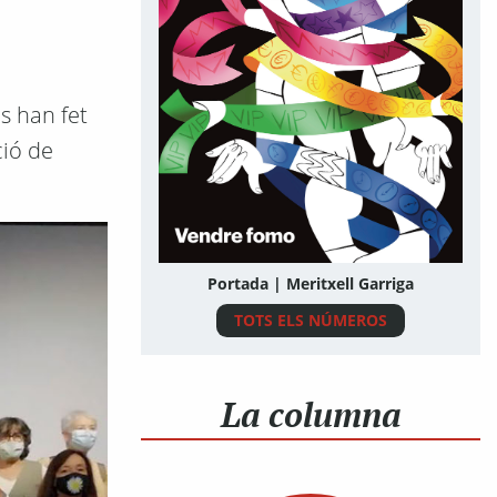
es han fet
ció de
Portada | Meritxell Garriga
TOTS ELS NÚMEROS
La columna