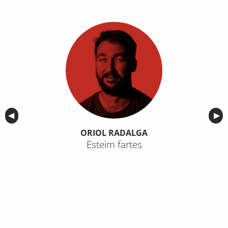
Anterior
◀︎
Sig
▶︎
ORIOL RADALGA
Esteim fartes