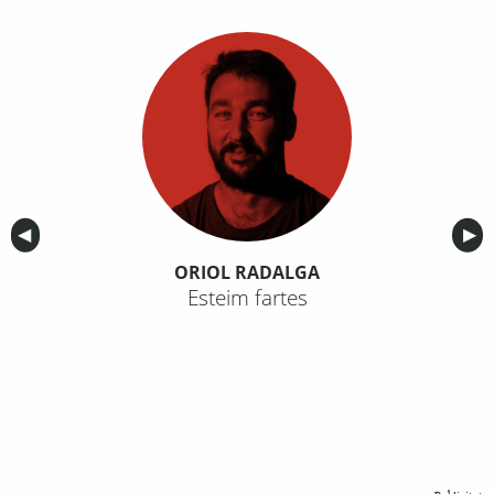
Anterior
◀︎
Sig
▶︎
ORIOL RADALGA
Esteim fartes