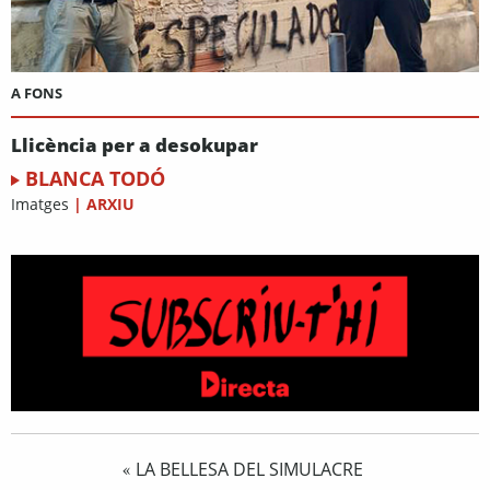
A FONS
Llicència per a desokupar
BLANCA TODÓ
Imatges
|
ARXIU
LA BELLESA DEL SIMULACRE
«