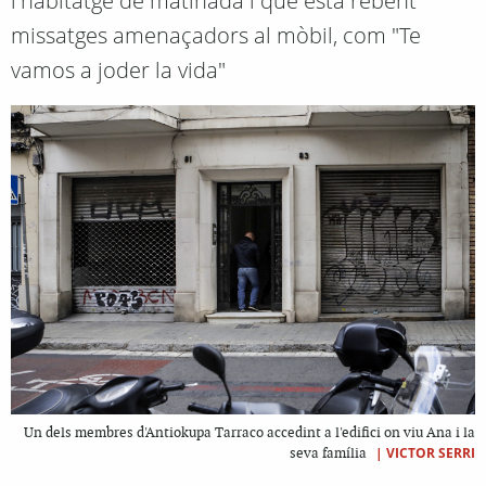
l'habitatge de matinada i que està rebent
missatges amenaçadors al mòbil, com "Te
vamos a joder la vida"
Un dels membres d'Antiokupa Tarraco accedint a l'edifici on viu Ana i la
|
VICTOR SERRI
seva família