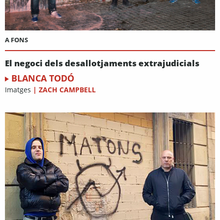
A FONS
El negoci dels desallotjaments extrajudicials
BLANCA TODÓ
Imatges
|
ZACH CAMPBELL