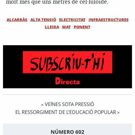
molt més que uns metres de cel·luloide.
ALCARRÀS
ALTA TENSIÓ
ELECTRICITAT
INFRAESTRUCTURES
LLEIDA
MAT
PONENT
VEÏNES SOTA PRESSIÓ
«
EL RESSORGIMENT DE L’EDUCACIÓ POPULAR
»
NÚMERO 602