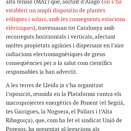
alta tensió (MAT) que, sortint d’Aragó (
on s’ha
establert un ampli dispositiu de plantes
eòliques i solars, amb les consegüents estacions
elèctriques
), travessaran tot Catalunya amb
recorreguts horitzontals i verticals, afectant
moltes propietats agràries i dispersant en l’aire
radiacions electromagnètiques de greus
conseqüències per a la salut com científics
responsables ja han advertit.
A les terres de Lleida ja s’ha organitzat
l’oposició, reunida en la Plataforma contra els
macroprojectes energètics de Ponent (el Segrià,
les Garrigues, la Noguera, el Pallars i l’Alta
Ribagorça), que, com ha fet el sindicat Unió de
Pagesos, ha presentat al·legacions als