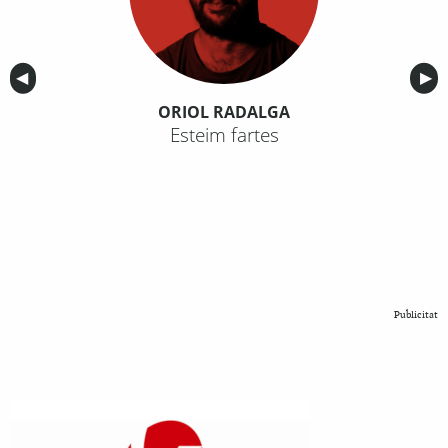
Anterior
◀︎
Sig
▶︎
ORIOL RADALGA
Esteim fartes
Publicitat