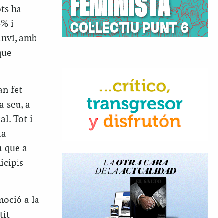
ots ha
3% i
anvi, amb
que
an fet
a seu, a
al. Tot i
ta
i que a
icipis
moció a la
tit