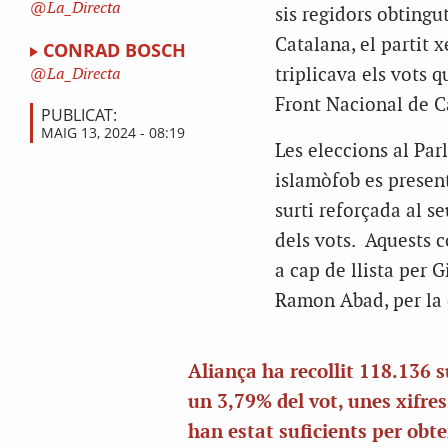
La_Directa
sis regidors obtingu
Catalana, el partit 
CONRAD BOSCH
triplicava els vots q
La_Directa
Front Nacional de C
PUBLICAT:
MAIG 13, 2024 - 08:19
Les eleccions al Par
islamòfob es presen
surti reforçada al s
dels vots. Aquests 
a cap de llista per 
Ramon Abad, per la 
Aliança ha recollit 118.136 s
un 3,79% del vot, unes xifre
han estat suficients per obte