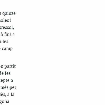
s quinze
oles i
ressol,
à fins a
a les
té camp
on partit
de les
cepte a
omés per
ès, a la
egona