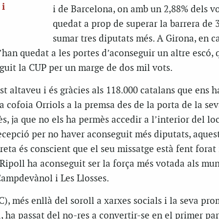
 i
i de Barcelona, on amb un 2,88% dels v
quedat a prop de superar la barrera de 
sumar tres diputats més. A Girona, en c
’han quedat a les portes d’aconseguir un altre escó, 
guit la CUP per un marge de dos mil vots.
 altaveu i és gràcies als 118.000 catalans que ens h
a cofoia Orriols a la premsa des de la porta de la sev
ès, ja que no els ha permès accedir a l’interior del loc
ecepció per no haver aconseguit més diputats, aques
reta és conscient que el seu missatge està fent forat 
Ripoll ha aconseguit ser la força més votada als mun
ampdevànol i Les Llosses.
), més enllà del soroll a xarxes socials i la seva pro
 ha passat del no-res a convertir-se en el primer par