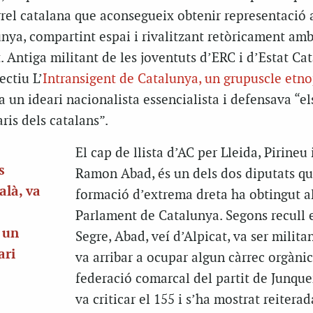
rel catalana que aconsegueix obtenir representació 
nya, compartint espai i rivalitzant retòricament am
. Antiga militant de les joventuts d’ERC i d’Estat Cat
ectiu L’
Intransigent de Catalunya, un grupuscle etno
 un ideari nacionalista essencialista i defensava “els
aris dels catalans”.
El cap de llista d’AC per Lleida, Pirineu 
s
Ramon Abad, és un dels dos diputats qu
alà, va
formació d’extrema dreta ha obtingut a
Parlament de Catalunya. Segons recull e
 un
Segre, Abad, veí d’Alpicat, va ser milita
ari
va arribar a ocupar algun càrrec orgànic
federació comarcal del partit de Junque
va criticar el 155 i s’ha mostrat reiter