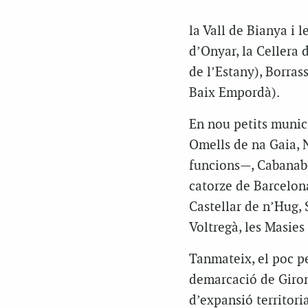
la Vall de Bianya i l
d’Onyar, la Cellera 
de l’Estany), Borrass
Baix Empordà).
En nou petits munic
Omells de na Gaia, N
funcions—, Cabanabon
catorze de Barcelona:
Castellar de n’Hug, 
Voltregà, les Masies
Tanmateix, el poc pe
demarcació de Girona
d’expansió territori