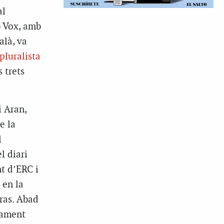
al
b Vox, amb
alà, va
pluralista
 trets
i Aran,
e la
l
l diari
nt d’ERC i
 en la
ras. Abad
adament