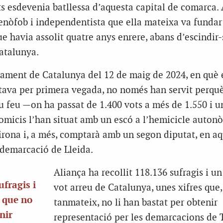
ts esdevenia batllessa d’aquesta capital de comarca.
xenòfob i independentista que ella mateixa va fundar
ue havia assolit quatre anys enrere, abans d’escindir-
atalunya.
lament de Catalunya del 12 de maig de 2024, en què e
tava per primera vegada, no només han servit perquè
eu feu —on ha passat de 1.400 vots a més de 1.550 i 
comicis l’han situat amb un escó a l’hemicicle auto
Girona i, a més, comptarà amb un segon diputat, en aq
demarcació de Lleida.
Aliança ha recollit 118.136 sufragis i u
ufragis i
vot arreu de Catalunya, unes xifres que,
s que no
tanmateix, no li han bastat per obtenir
nir
representació per les demarcacions de 