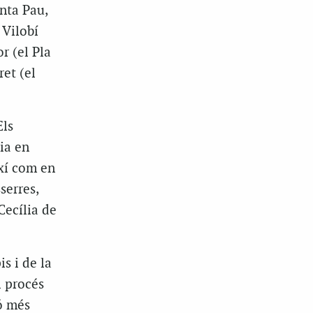
nta Pau,
 Vilobí
r (el Pla
ret (el
Els
ia en
ixí com en
serres,
Cecília de
s i de la
l procés
ió més