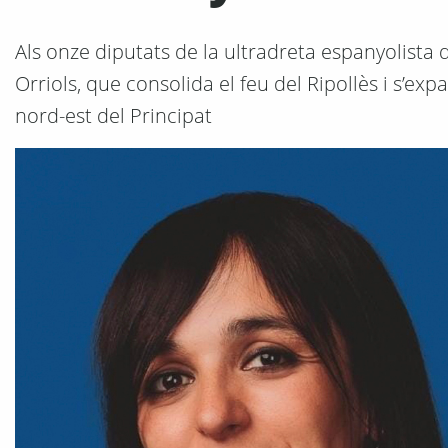
Als onze diputats de la ultradreta espanyolista 
Orriols, que consolida el feu del Ripollès i s’e
nord-est del Principat