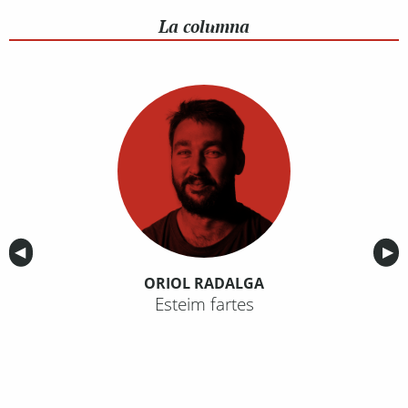
La columna
Anterior
◀︎
Sig
▶︎
ORIOL RADALGA
Esteim fartes