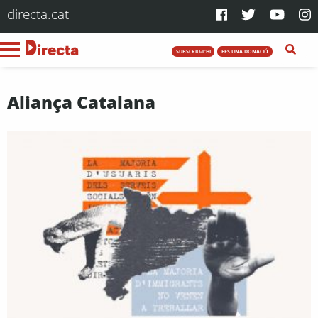
directa.cat
SUBSCRIU-T'HI
FES UNA DONACIÓ
Aliança Catalana