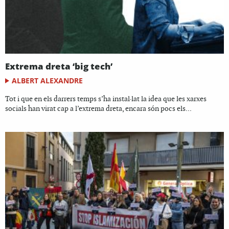
Extrema dreta ‘big tech’
ALBERT ALEXANDRE
Tot i que en els darrers temps s’ha instal·lat la idea que les xarxes
socials han virat cap a l’extrema dreta, encara són pocs els...