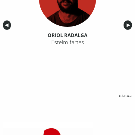
Anterior
◀︎
Sig
▶︎
ORIOL RADALGA
Esteim fartes
Publicitat