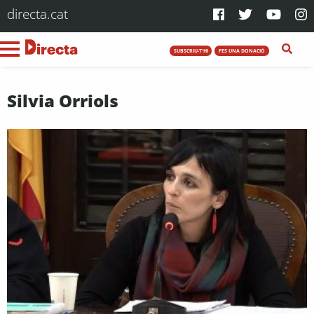
directa.cat
SUBSCRIU-T'HI
FES UNA DONACIÓ
Silvia Orriols