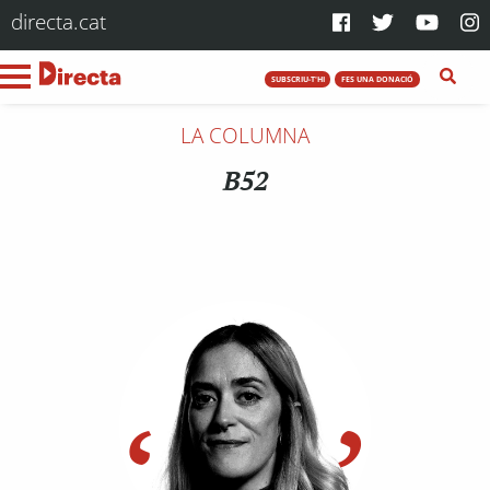
directa.cat
SUBSCRIU-T'HI
FES UNA DONACIÓ
LA COLUMNA
B52