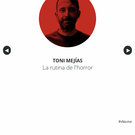
Anterior
◀︎
Sig
▶︎
TONI MEJÍAS
La rutina de l'horror
Publicitat