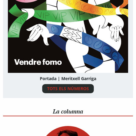
Portada | Meritxell Garriga
TOTS ELS NÚMEROS
La columna