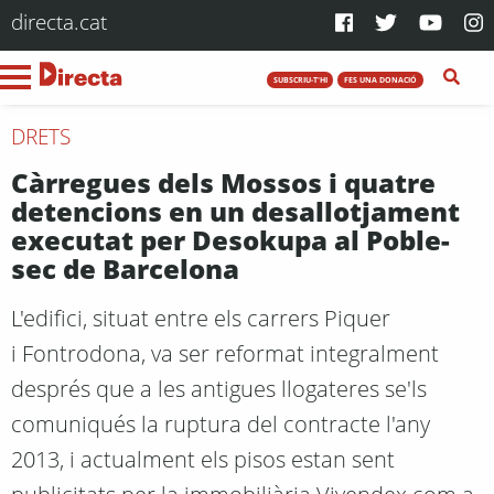
directa.cat
SUBSCRIU-T'HI
FES UNA DONACIÓ
DRETS
Càrregues dels Mossos i quatre
detencions en un desallotjament
executat per Desokupa al Poble-
sec de Barcelona
L'edifici, situat entre els carrers Piquer
i Fontrodona, va ser reformat integralment
després que a les antigues llogateres se'ls
comuniqués la ruptura del contracte l'any
2013, i actualment els pisos estan sent