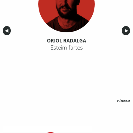
Anterior
◀︎
Sig
▶︎
ORIOL RADALGA
Esteim fartes
Publicitat