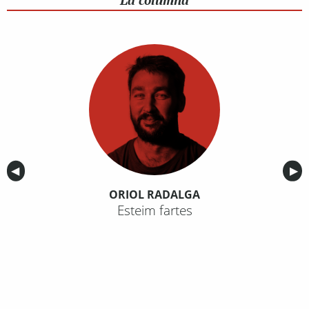
La columna
Anterior
◀︎
Sig
▶︎
ORIOL RADALGA
Esteim fartes