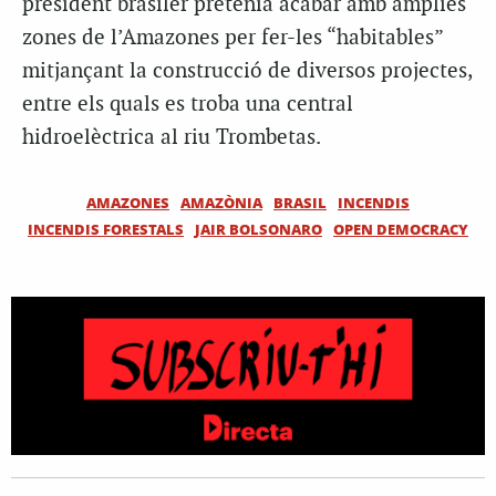
president brasiler pretenia acabar amb àmplies
zones de l’Amazones per fer-les “habitables”
mitjançant la construcció de diversos projectes,
entre els quals es troba una central
hidroelèctrica al riu
Trombetas
.
AMAZONES
AMAZÒNIA
BRASIL
INCENDIS
INCENDIS FORESTALS
JAIR BOLSONARO
OPEN DEMOCRACY