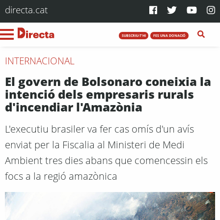
directa.cat
SUBSCRIU-T'HI
FES UNA DONACIÓ
INTERNACIONAL
El govern de Bolsonaro coneixia la
intenció dels empresaris rurals
d'incendiar l'Amazònia
L'executiu brasiler va fer cas omís d'un avís
enviat per la Fiscalia al Ministeri de Medi
Ambient tres dies abans que comencessin els
focs a la regió amazònica