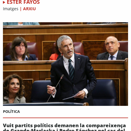
ESTER FAYOS
Imatges
|
ARXIU
POLÍTICA
Vuit partits polítics demanen la compareixença
de Grande-Marlaska i Pedro Sánchez pel cas del