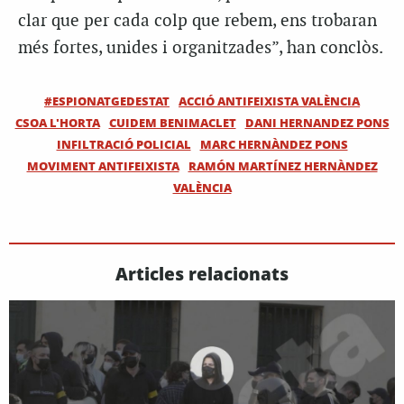
clar que per cada colp que rebem, ens trobaran
més fortes, unides i organitzades”, han conclòs.
#ESPIONATGEDESTAT
ACCIÓ ANTIFEIXISTA VALÈNCIA
CSOA L'HORTA
CUIDEM BENIMACLET
DANI HERNANDEZ PONS
INFILTRACIÓ POLICIAL
MARC HERNÀNDEZ PONS
MOVIMENT ANTIFEIXISTA
RAMÓN MARTÍNEZ HERNÀNDEZ
VALÈNCIA
Articles relacionats