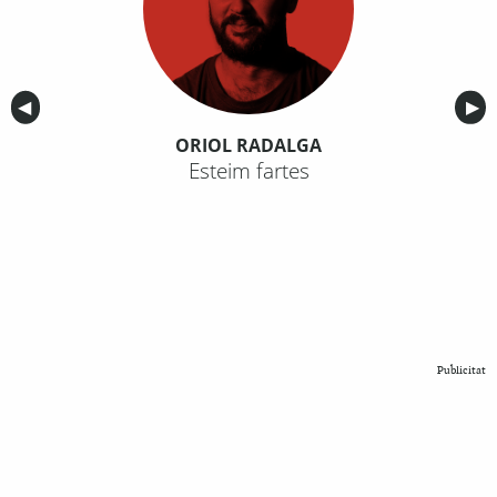
Anterior
◀︎
Sig
▶︎
ORIOL RADALGA
Esteim fartes
Publicitat