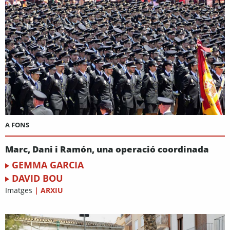
A FONS
Marc, Dani i Ramón, una operació coordinada
GEMMA GARCIA
DAVID BOU
Imatges
|
ARXIU