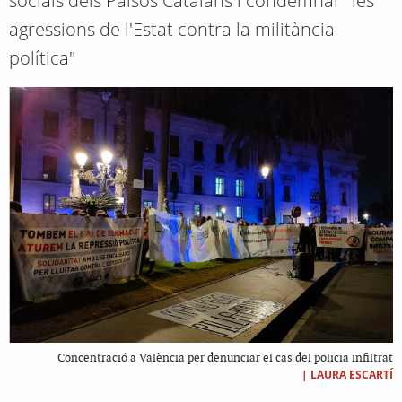
socials dels Països Catalans i condemnar "les
agressions de l'Estat contra la militància
política"
Concentració a València per denunciar el cas del policia infiltrat
|
LAURA ESCARTÍ