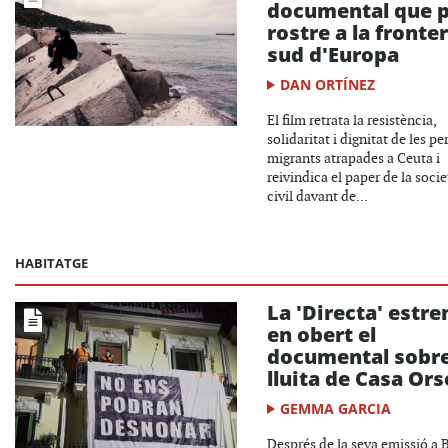
documental que 
rostre a la fronte
sud d'Europa
DAN ORTÍNEZ
El film retrata la resistència,
solidaritat i dignitat de les p
migrants atrapades a Ceuta i
reivindica el paper de la socie
civil davant de...
HABITATGE
La 'Directa' estre
en obert el
documental sobre
lluita de Casa Ors
GEMMA GARCIA
Després de la seva emissió a 