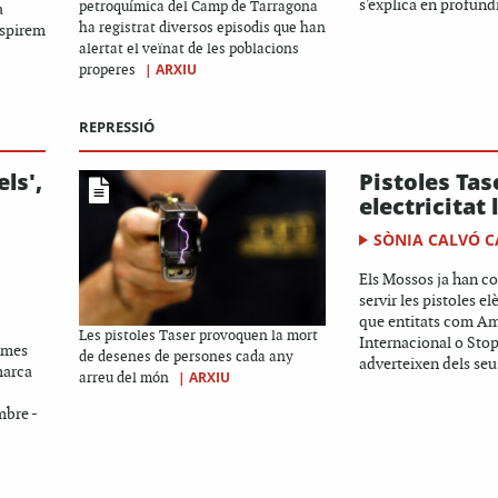
s'explica en profundi
petroquímica del Camp de Tarragona
a
ha registrat diversos episodis que han
espirem
alertat el veïnat de les poblacions
|
ARXIU
properes
REPRESSIÓ
els',
Pistoles Tas
electricitat 
SÒNIA CALVÓ C
Els Mossos ja han c
servir les pistoles el
que entitats com Am
Les pistoles Taser provoquen la mort
Internacional o Sto
l mes
de desenes de persones cada any
adverteixen dels seus 
marca
|
ARXIU
arreu del món
mbre -