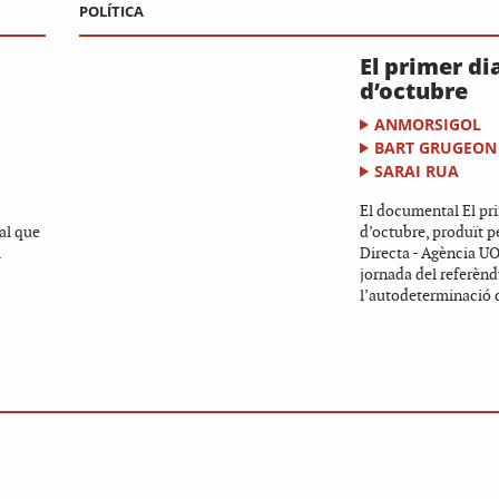
POLÍTICA
El primer di
d’octubre
ANMORSIGOL
BART GRUGEON
SARAI RUA
El documental El pr
al que
d’octubre, produït pe
l
Directa - Agència UO,
jornada del referèn
l’autodeterminació d