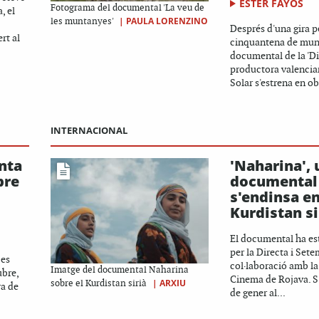
ESTER FAYOS
Fotograma del documental 'La veu de
, el
|
PAULA LORENZINO
les muntanyes'
Després d'una gira p
rt al
cinquantena de muni
documental de la 'Dir
productora valencia
Solar s'estrena en obe
INTERNACIONAL
enta
'Naharina',
bre
documental
s'endinsa en
Kurdistan si
El documental ha es
per la Directa i Set
 es
col·laboració amb l
Imatge del documental Naharina
ubre,
Cinema de Rojava. S'
|
ARXIU
sobre el Kurdistan sirià
ra de
de gener al...