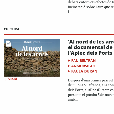
debats entorn els efectes de l
incineració sobre l'aire que r
i...
CULTURA
'Al nord de les arr
el documental de
l'Aplec dels Ports
PAU BELTRÁN
ANMORSIGOL
PAULA DURAN
|
ARXIU
Després d'una primer passi e
de juliol a Vilafranca, a la co
dels Ports, el #DocsDirecta es
presenta el pròxim 3 de nove
amb...