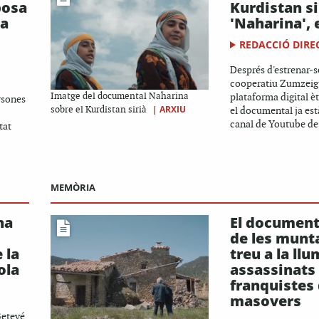
posa
Kurdistan si
ra
'Naharina', 
REDACCIÓ DIRE
Després d'estrenar-s
cooperatiu Zumzeig i
Imatge del documental Naharina
plataforma digital è
ersones
|
ARXIU
sobre el Kurdistan sirià
el documental ja est
canal de Youtube de 
tat
MEMÒRIA
na
El document
de les munt
 la
treu a la llu
ola
assassinats
franquistes
masovers
Betevé