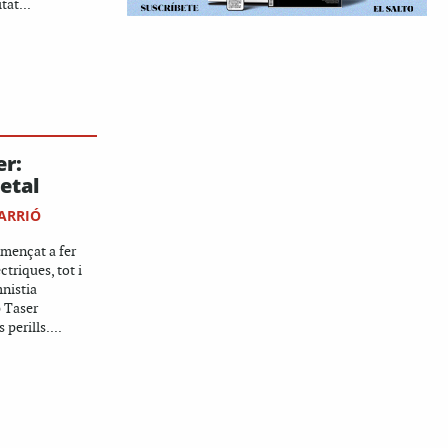
tat...
er:
letal
ARRIÓ
omençat a fer
èctriques, tot i
nistia
p Taser
perills....