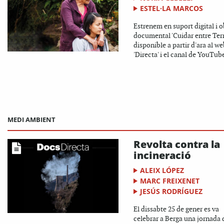
ESTEL·LA MARCOS
Estrenem en suport digital i o
documental 'Cuidar entre Terr
disponible a partir d'ara al we
'Directa' i el canal de YouTube
MEDI AMBIENT
Revolta contra la
incineració
ALEIX LÓPEZ
MARC FREIXENET
JESÚS RODRÍGUEZ
El dissabte 25 de gener es va
celebrar a Berga una jornada 