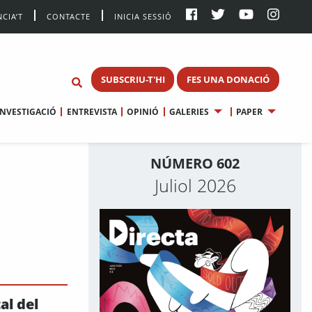
CIA’T
CONTACTE
INICIA SESSIÓ
SUBSCRIU-T'HI
FES UNA DONACIÓ
INVESTIGACIÓ
ENTREVISTA
OPINIÓ
GALERIES
PAPER
NÚMERO 602
Juliol 2026
al del