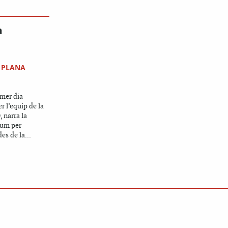
a
 PLANA
imer dia
r l’equip de la
 narra la
dum per
es de la...