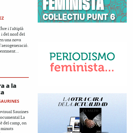
EZ
re i l'altiplà
 i del nord del
ten una nova
d'aerogeneració.
centment...
a a la
ca
SAURINES
ovisual Saurines
 documental La
alè del camp, on
a minuts