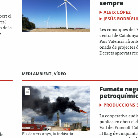
sempre
ALEIX LÓPEZ
bert el
JESÚS RODRÍGU
es',
b de la
Les comarques de l'Eb
...
central de Catalunya
País Valencià afron
onada de projectes 
Decrets aprovats re
MEDI AMBIENT
,
VÍDEO
Fumata negr
petroquími
PRODUCCIONS 
La cooperativa audi
publica en obert el
Vall del Francolí. L'
al llarg de cinquant
Els darrers anys, la indústria
de