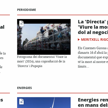
PERIODISME
La 'Directa'
al
'Viure la mor
dol al negoc
MERITXELL RIG
Els Cinemes Girona a
dimarts 16 d'abril la
e la
Fotograma del documental 'Viure la
documental que expl
 es
mort' (2024), una coproducció de la
té la mort al nostre 
'Directa' i Papapia
límits...
de
.
ENERGIES
es
Energies re
en mans del