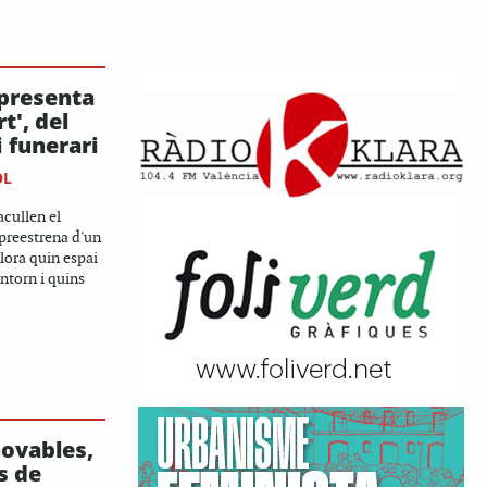
 presenta
t', del
i funerari
OL
cullen el
 preestrena d'un
ora quin espai
entorn i quins
novables,
s de