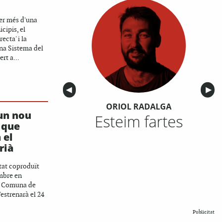
er més d'una
cipis, el
ecta' i la
na Sistema del
rt a...
Anterior
◀︎
Sigu
▶︎
ORIOL RADALGA
 un nou
Esteim fartes
 que
 el
rià
tat coproduït
embre en
a Comuna de
estrenarà el 24
Publicitat