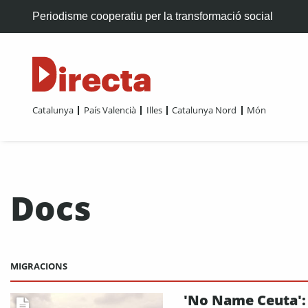
Periodisme cooperatiu per la transformació social
Catalunya
País Valencià
Illes
Catalunya Nord
Món
Docs
MIGRACIONS
'No Name Ceuta':