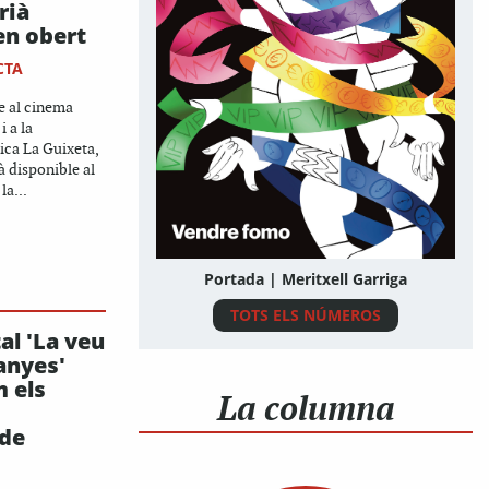
rià
en obert
CTA
e al cinema
 a la
tica La Guixeta,
à disponible al
la...
Portada | Meritxell Garriga
TOTS ELS NÚMEROS
al 'La veu
anyes'
m els
La columna
 de