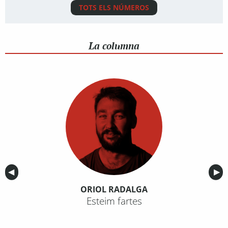
TOTS ELS NÚMEROS
La columna
Anterior
◀︎
Sig
▶︎
ORIOL RADALGA
Esteim fartes