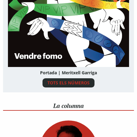
Portada | Meritxell Garriga
TOTS ELS NÚMEROS
La columna