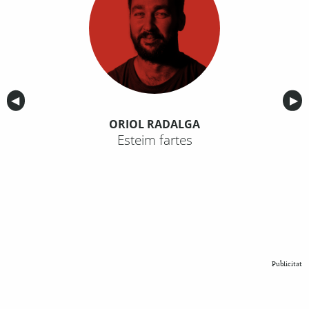
Anterior
◀︎
Sig
▶︎
ORIOL RADALGA
Esteim fartes
Publicitat