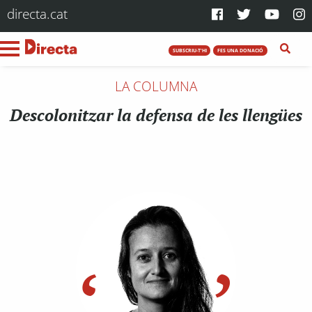
directa.cat
SUBSCRIU-T'HI
FES UNA DONACIÓ
LA COLUMNA
Descolonitzar la defensa de les llengües