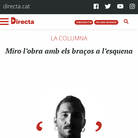
directa.cat
SUBSCRIU-T'HI
FES UNA DONACIÓ
LA COLUMNA
Miro l’obra amb els braços a l’esquena