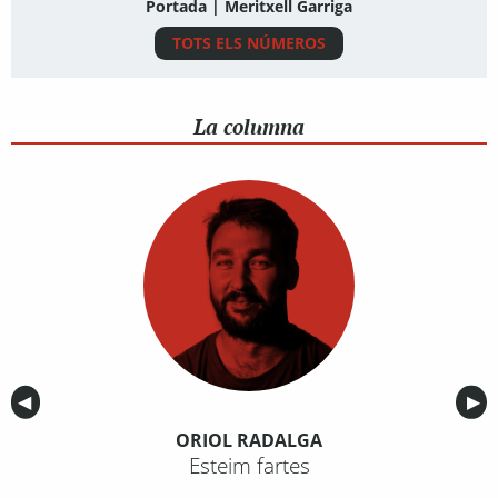
Portada | Meritxell Garriga
TOTS ELS NÚMEROS
La columna
Anterior
◀︎
Sig
▶︎
ORIOL RADALGA
Esteim fartes