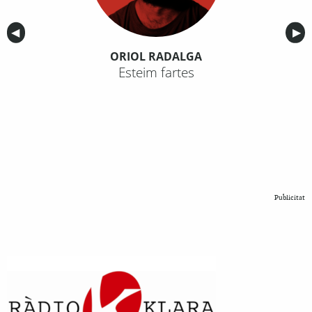
Anterior
◀︎
Sig
▶︎
ORIOL RADALGA
Esteim fartes
Publicitat