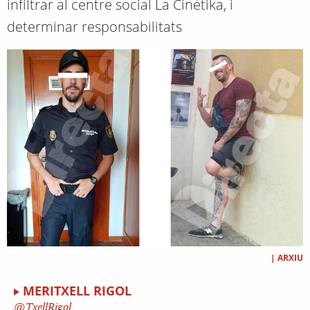
infiltrar al centre social La Cinètika, i
determinar responsabilitats
|
ARXIU
MERITXELL RIGOL
TxellRigol