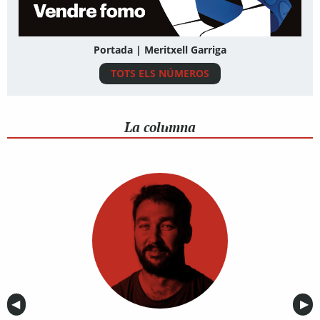
Portada | Meritxell Garriga
TOTS ELS NÚMEROS
La columna
Anterior
◀︎
Sig
▶︎