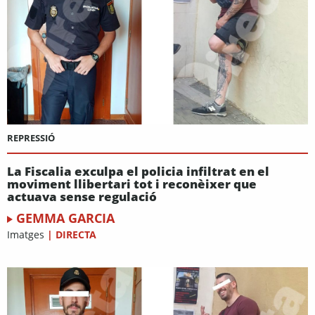
REPRESSIÓ
La Fiscalia exculpa el policia infiltrat en el
moviment llibertari tot i reconèixer que
actuava sense regulació
GEMMA GARCIA
Imatges
|
DIRECTA