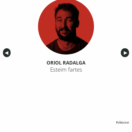
Anterior
◀︎
Sig
▶︎
ORIOL RADALGA
Esteim fartes
Publicitat