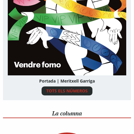
Portada | Meritxell Garriga
TOTS ELS NÚMEROS
La columna