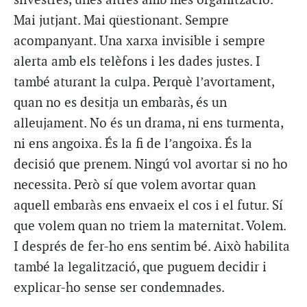
silvestres, unes altres amb més organització.
Mai jutjant. Mai qüestionant. Sempre
acompanyant. Una xarxa invisible i sempre
alerta amb els telèfons i les dades justes. I
també aturant la culpa. Perquè l’avortament,
quan no es desitja un embaràs, és un
alleujament. No és un drama, ni ens turmenta,
ni ens angoixa. És la fi de l’angoixa. És la
decisió que prenem. Ningú vol avortar si no ho
necessita. Però sí que volem avortar quan
aquell embaràs ens envaeix el cos i el futur. Sí
que volem quan no triem la maternitat. Volem.
I després de fer-ho ens sentim bé. Això habilita
també la legalització, que puguem decidir i
explicar-ho sense ser condemnades.