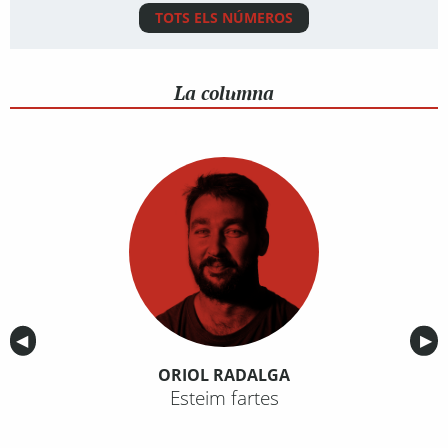
TOTS ELS NÚMEROS
La columna
Anterior
◀︎
Sig
▶︎
ORIOL RADALGA
Esteim fartes