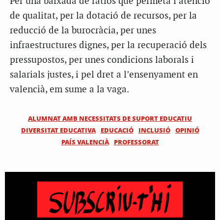
Per una baixada de ràtios que permeta l’atenció
de qualitat, per la dotació de recursos,
per la
reducció de la burocràcia, per unes
infraestructures dignes, per la recuperació
dels
pressupostos, per unes condicions laborals i
salarials justes, i pel dret a
l’ensenyament en
valencià, em sume a la vaga.
ALUMNAT AMB NECESSITATS DE SUPORT EDUCATIU
DIVERSITAT EDUCATIVA
EDUCACIÓ
INCLUSIÓ
OPINIÓ
PAÍS VALENCIÀ
PROFESSORAT