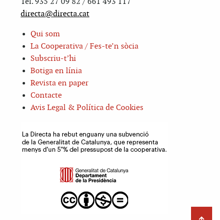
Tel. 935 27 09 82 / 661 493 117
directa@directa.cat
Qui som
La Cooperativa / Fes-te’n sòcia
Subscriu-t’hi
Botiga en línia
Revista en paper
Contacte
Avis Legal & Política de Cookies