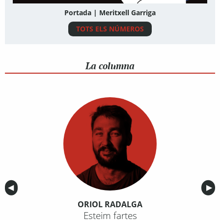
Portada | Meritxell Garriga
TOTS ELS NÚMEROS
La columna
Anterior
◀︎
Sig
▶︎
ORIOL RADALGA
Esteim fartes