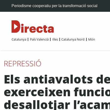
Periodisme cooperatiu per la transformació social
Catalunya
País Valencià
Illes
Catalunya Nord
Món
REPRESSIÓ
Els antiavalots d
exerceixen funcio
desallotjar l’aca