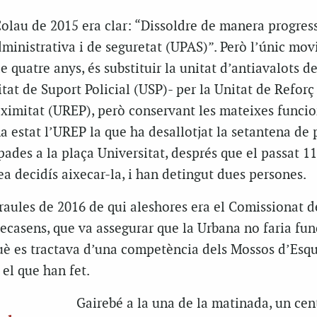
olau de 2015 era clar: “Dissoldre de manera progress
dministrativa i de seguretat (UPAS)”. Però l’únic mo
e quatre anys, és substituir la unitat d’antiavalots de
at de Suport Policial (USP)- per la Unitat de Reforç 
oximitat (UREP), però conservant les mateixes funcio
 estat l’UREP la que ha desallotjat la setantena de
des a la plaça Universitat, després que el passat 11
 decidís aixecar-la, i han detingut dues persones.
raules de 2016 de qui aleshores era el Comissionat d
casens, que va assegurar que la Urbana no faria fun
què es tractava d’una competència dels Mossos d’Esqu
el que han fet.
Gairebé a la una de la matinada, un cen