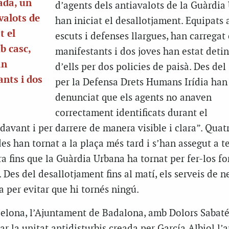
ada, un
d’agents dels antiavalots de la Guàrdia
valots de
han iniciat el desallotjament. Equipats 
t el
escuts i defenses llargues, han carregat 
b casc,
manifestants i dos joves han estat detin
an
d’ells per dos policies de paisà. Des del
ants i dos
per la Defensa Drets Humans Irídia han
denunciat que els agents no anaven
correctament identificats durant el
davant i per darrere de manera visible i clara”. Quat
es han tornat a la plaça més tard i s’han assegut a te
a fins que la Guàrdia Urbana ha tornat per fer-los for
. Des del desallotjament fins al matí, els serveis de n
a per evitar que hi tornés ningú.
celona, l’Ajuntament de Badalona, amb Dolors Sabaté
ar la unitat antidisturbis creada per García Albiol l’