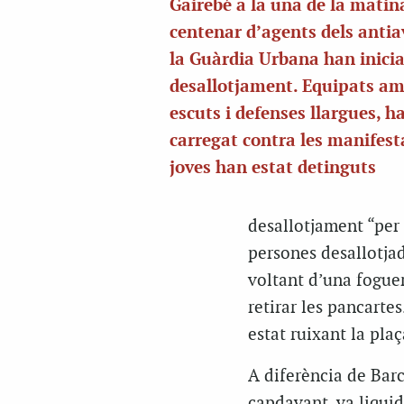
Gairebé a la una de la matin
centenar d’agents dels antia
la Guàrdia Urbana han inicia
desallotjament. Equipats am
escuts i defenses llargues, h
carregat contra les manifest
joves han estat detinguts
desallotjament “per 
persones desallotjad
voltant d’una foguer
retirar les pancartes
estat ruixant la plaç
A diferència de Bar
capdavant, va liquid