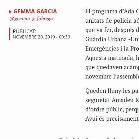
GEMMA GARCIA
El programa d’Ada C
gemma_g_fabrega
unitats de policia a
que va fer, després d
PUBLICAT:
NOVEMBRE 20, 2019 - 09:39
Guàrdia Urbana -Unit
Emergències i la Pr
Aquesta matinada, ha
que quedaven acampa
novembre l’assemblea
Queden lluny les pa
seguretat Amadeu Re
d’ordre públic, per
Avui és precisament 