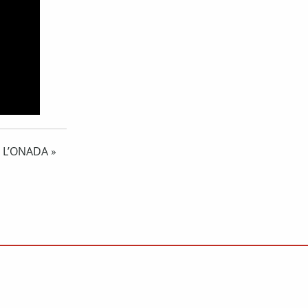
T L’ONADA
»