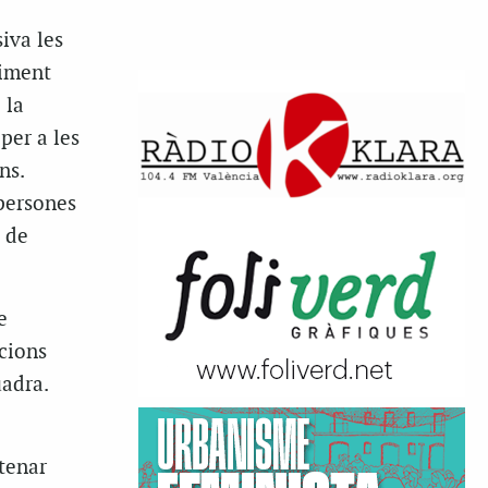
iva les
viment
 la
per a les
ns.
 persones
 de
e
cions
adra.
tenar