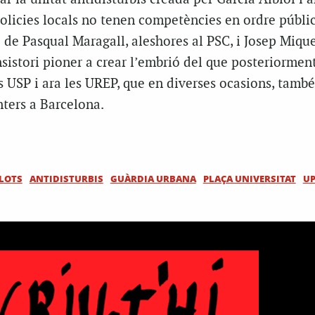
olicies locals no tenen competències en ordre públic
 de Pasqual Maragall, aleshores al PSC, i Josep Miqu
nsistori pioner a crear l’embrió del que posteriormen
s USP i ara les UREP, que en diverses ocasions, tamb
nters a Barcelona.
LOTS
ANTIDISTURBIS
GUÀRDIA URBANA
PLAÇA UNIVERSITAT
UP