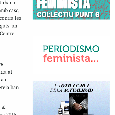
 Urbana
amb casc,
contra les
guts, un
 Centre
re
rra al
a i
eteja han
 al
any 2015,