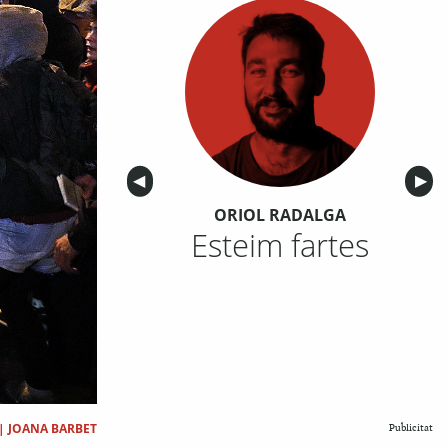
Anterior
◀︎
Sigu
▶︎
ORIOL RADALGA
Esteim fartes
|
JOANA BARBET
Publicitat