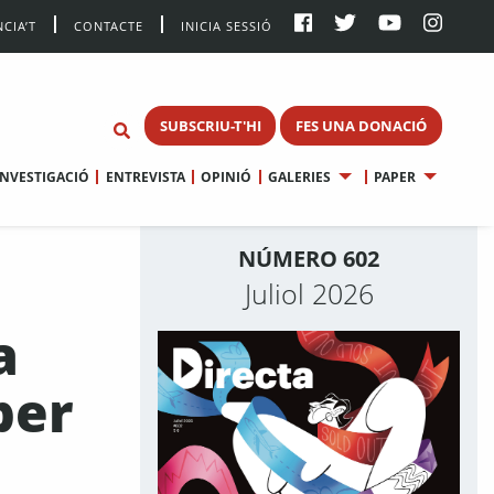
CIA’T
CONTACTE
INICIA SESSIÓ
SUBSCRIU-T'HI
FES UNA DONACIÓ
INVESTIGACIÓ
ENTREVISTA
OPINIÓ
GALERIES
PAPER
NÚMERO 602
Juliol 2026
a
per