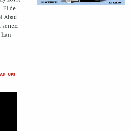
. El de
el Abad
t serien
é han
AS
UPS